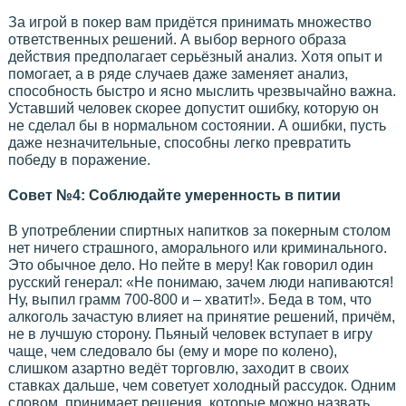
За игрой в покер вам придётся принимать множество
ответственных решений. А выбор верного образа
действия предполагает серьёзный анализ. Хотя опыт и
помогает, а в ряде случаев даже заменяет анализ,
способность быстро и ясно мыслить чрезвычайно важна.
Уставший человек скорее допустит ошибку, которую он
не сделал бы в нормальном состоянии. А ошибки, пусть
даже незначительные, способны легко превратить
победу в поражение.
Совет №4: Соблюдайте умеренность в питии
В употреблении спиртных напитков за покерным столом
нет ничего страшного, аморального или криминального.
Это обычное дело. Но пейте в меру! Как говорил один
русский генерал: «Не понимаю, зачем люди напиваются!
Ну, выпил грамм 700-800 и – хватит!». Беда в том, что
алкоголь зачастую влияет на принятие решений, причём,
не в лучшую сторону. Пьяный человек вступает в игру
чаще, чем следовало бы (ему и море по колено),
слишком азартно ведёт торговлю, заходит в своих
ставках дальше, чем советует холодный рассудок. Одним
словом, принимает решения, которые можно назвать