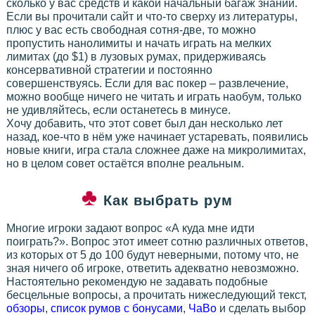
сколько у вас средств и какой начальный багаж знаний.
Если вы прочитали сайт и что-то сверху из литературы,
плюс у вас есть свободная сотня-две, то можно
пропустить нанолимиты и начать играть на мелких
лимитах (до $1) в лузовых румах, придерживаясь
консервативной стратегии и постоянно
совершенствуясь. Если для вас покер – развлечение,
можно вообще ничего не читать и играть наобум, только
не удивляйтесь, если останетесь в минусе.
Хочу добавить, что этот совет был дан несколько лет
назад, кое-что в нём уже начинает устаревать, появились
новые книги, игра стала сложнее даже на микролимитах,
но в целом совет остаётся вполне реальным.
Как выбрать рум
Многие игроки задают вопрос «А куда мне идти
поиграть?». Вопрос этот имеет сотню различных ответов,
из которых от 5 до 100 будут неверными, потому что, не
зная ничего об игроке, ответить адекватно невозможно.
Настоятельно рекомендую не задавать подобные
бесцельные вопросы, а прочитать нижеследующий текст,
обзоры
,
список румов с бонусами
,
ЧаВо
и сделать выбор