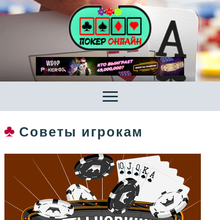
Советы игрокам