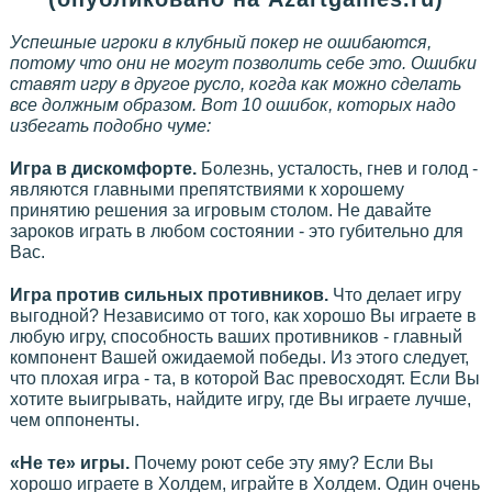
Успешные игроки в клубный покер не ошибаются,
потому что они не могут позволить себе это. Ошибки
ставят игру в другое русло, когда как можно сделать
все должным образом. Вот 10 ошибок, которых надо
избегать подобно чуме:
Игра в дискомфорте.
Болезнь, усталость, гнев и голод -
являются главными препятствиями к хорошему
принятию решения за игровым столом. Не давайте
зароков играть в любом состоянии - это губительно для
Вас.
Игра против сильных противников.
Что делает игру
выгодной? Независимо от того, как хорошо Вы играете в
любую игру, способность ваших противников - главный
компонент Вашей ожидаемой победы. Из этого следует,
что плохая игра - та, в которой Вас превосходят. Если Вы
хотите выигрывать, найдите игру, где Вы играете лучше,
чем оппоненты.
«Не те» игры.
Почему роют себе эту яму? Если Вы
хорошо играете в Холдем, играйте в Холдем. Один очень