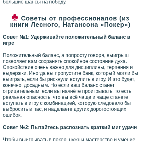
большие шансы на победу.
Советы от профессионалов (из
книги Лесного, Натансона «Покер»)
Совет №1: Удерживайте положительный баланс в
игре
Положительный баланс, а попросту говоря, выигрыш
позволяет вам сохранять спокойное состояние духа.
Спокойствие очень важно для дисциплины, терпения и
выдержки. Иногда вы пропустите банк, который могли бы
выиграть, если бы рискнули вступить в игру. И это будет,
конечно, досадным. Но если ваш баланс станет
отрицательным, если вы начнёте проигрывать, то есть
реальная опасность, что вы всё чаще и чаще станете
вступать в игру с комбинацией, которую следовало бы
выбросить в пас, и наделаете других дорогостоящих
ошибок.
Совет №2: Пытайтесь распознать краткий миг удачи
Чтобы выигрывать в покер, нужны мастерство и умение.