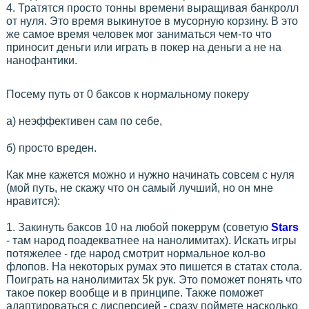
4. Тратятся просто тонны времени выращивая банкролл
от нуля. Это время выкинутое в мусорную корзину. В это
же самое время человек мог заниматься чем-то что
приносит деньги или играть в покер на деньги а не на
нанофантики.
Посему путь от 0 баксов к нормальному покеру
а) неэффективен сам по себе,
б) просто вреден.
Как мне кажется можно и нужно начинать совсем с нуля
(мой путь, не скажу что он самый лучший, но он мне
нравится):
1. Закинуть баксов 10 на любой покеррум (советую
Stars
- там народ поадекватнее на нанолимитах). Искать игры
потяжелее - где народ смотрит нормальное кол-во
флопов. На некоторых румах это пишется в статах стола.
Поиграть на нанолимитах 5k рук. Это поможет понять что
такое покер вообще и в принципе. Также поможет
адаптироваться с дисперсией - сразу поймете насколько