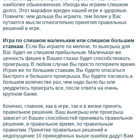
наиболее обыкновенная. Иногда мы играем слишком
долго. Этот марафон вреден нашей игре и здоровью.
Помните: чем дольше Вы играете, тем более у Вас
путаются мысли относительно принятия правильных
решений в игре.
Игра по слишком маленьким или слишком большим
ставкам.
Если Вы играете по мелочи, то выигрыш для
Вас будет не слишком прибыльным. Маленькая же
ценность фишек в Ваших глазах будет способствовать
проигрышу. В любом случае Вы просто потеряете время.
Играя же по большим ставкам, Вы будете опасаться
быстрого и большого проигрыша. Вы будете пасовать в
большем количестве раз, чем надо было бы или
умудритесь проиграть все, после ответа на очень
крупном банке.
Конечно, главное, как в игре, так и в жизни принять
правильное решение. Ваш выигрыш или проигрыш
зависит от Ваших способностей принимать правильное
решение, в правильное время, по правильным
правилам. Принятие правильных решений и
недопущение 10 приведённых выше ошибок дадут Вам