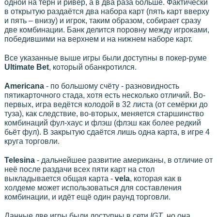
одной на тёрн и ривер, а в два раза больше. Фактически
в открытую раздаётся два набора карт (пять карт вверху
и пять – внизу) и игрок, таким образом, собирает сразу
две комбинации. Банк делится поровну между игроками,
победившими на верхнем и на нижнем наборе карт.
Все указанные выше игры были доступны в покер-руме
Ultimate Bet
, который обанкротился.
Americana
- по большому счёту - разновидность
пятикарточного стада, хотя есть несколько отличий. Во-
первых, игра ведётся колодой в 32 листа (от семёрки до
туза), как следствие, во-вторых, меняется старшинство
комбинаций фул-хаус и флэш (флэш как более редкий
бьёт фул). В закрытую сдаётся лишь одна карта, в игре 4
круга торговли.
Telesina
- дальнейшее развитие американы, в отличие от
неё после раздачи всех пяти карт на стол
выкладывается общая карта -
vela
, которая как в
холдеме может использоваться для составления
комбинации, и идёт ещё один раунд торговли.
Данные две игры были доступны в сети
IGT
, но она