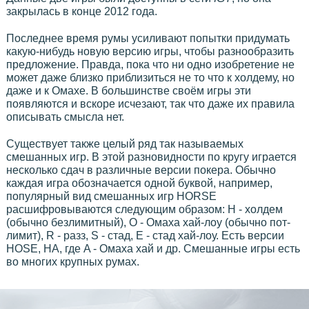
закрылась в конце 2012 года.
Последнее время румы усиливают попытки придумать
какую-нибудь новую версию игры, чтобы разнообразить
предложение. Правда, пока что ни одно изобретение не
может даже близко приблизиться не то что к холдему, но
даже и к Омахе. В большинстве своём игры эти
появляются и вскоре исчезают, так что даже их правила
описывать смысла нет.
Существует также целый ряд так называемых
смешанных игр. В этой разновидности по кругу играется
несколько сдач в различные версии покера. Обычно
каждая игра обозначается одной буквой, например,
популярный вид смешанных игр HORSE
расшифровываются следующим образом: H - холдем
(обычно безлимитный), O - Омаха хай-лоу (обычно пот-
лимит), R - разз, S - стад, E - стад хай-лоу. Есть версии
HOSE, HA, где A - Омаха хай и др. Смешанные игры есть
во многих крупных румах.