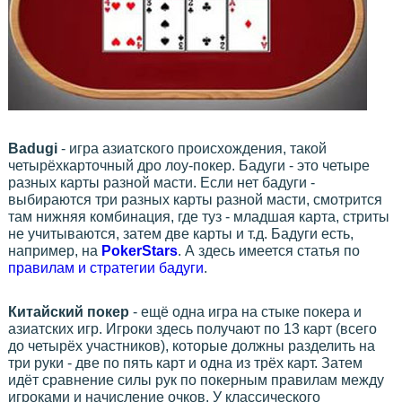
Badugi
- игра азиатского происхождения, такой
четырёхкарточный дро лоу-покер. Бадуги - это четыре
разных карты разной масти. Если нет бадуги -
выбираются три разных карты разной масти, смотрится
там нижняя комбинация, где туз - младшая карта, стриты
не учитываются, затем две карты и т.д. Бадуги есть,
например, на
PokerStars
. А здесь имеется статья по
правилам и стратегии бадуги
.
Китайский покер
- ещё одна игра на стыке покера и
азиатских игр. Игроки здесь получают по 13 карт (всего
до четырёх участников), которые должны разделить на
три руки - две по пять карт и одна из трёх карт. Затем
идёт сравнение силы рук по покерным правилам между
игроками и начисление очков. У классического