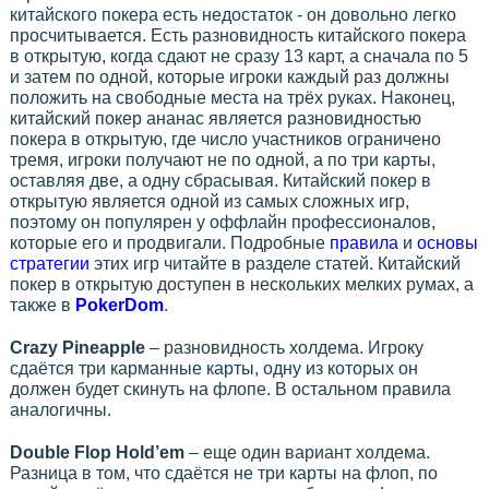
китайского покера есть недостаток - он довольно легко
просчитывается. Есть разновидность китайского покера
в открытую, когда сдают не сразу 13 карт, а сначала по 5
и затем по одной, которые игроки каждый раз должны
положить на свободные места на трёх руках. Наконец,
китайский покер ананас является разновидностью
покера в открытую, где число участников ограничено
тремя, игроки получают не по одной, а по три карты,
оставляя две, а одну сбрасывая. Китайский покер в
открытую является одной из самых сложных игр,
поэтому он популярен у оффлайн профессионалов,
которые его и продвигали. Подробные
правила
и
основы
стратегии
этих игр читайте в разделе статей. Китайский
покер в открытую доступен в нескольких мелких румах, а
также в
PokerDom
.
Crazy Pineapple
– разновидность холдема. Игроку
сдаётся три карманные карты, одну из которых он
должен будет скинуть на флопе. В остальном правила
аналогичны.
Double Flop Hold’em
– еще один вариант холдема.
Разница в том, что сдаётся не три карты на флоп, по