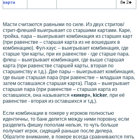
карта
8♠ 2♣
Масти считаются равными по силе. Из двух стритов/
стрит-флешей выигрывает со старшими картами. Каре,
тройка, пара – выигрывает комбинация из старших карт
(при равенстве – старшая карта из не вошедших в
комбинацию). Фул-хаус – выигрывает комбинация, где
старше три карты, при их равенстве - где старше пара.
флеш – выигрывает комбинация, где выше старшая
карта (при равенстве старшей карты, вторая по
старшинству и т.д.). Две пары – выигрывает комбинация,
где выше старшая пара (при равенстве – младшая пара,
затем оставшаяся старшая карта). Пара – выигрывает
старшая пара (при равенстве – старшая карта из
оставшихся, она называется
«кикер», kicker
, при её
равенстве - вторая из оставшихся и т.д.).
Если комбинации в покере у игроков полностью
идентичны, то банк делится между ними поровну, если
разделить фишку пополам нельзя, то чуть больше
получает игрок, сидящий раньше после дилера.
Обратите внимание, в покере всегда сравниваются пять