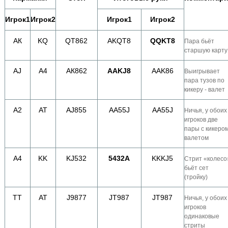
Игрок1
Игрок2
Игрок1
Игрок2
АК
KQ
QT862
AKQT8
QQKT8
Пара бьёт
старшую карту
АJ
A4
AК862
AAKJ8
AAK86
Выигрывает
пара тузов по
кикеру - валет
A2
AT
AJ855
AA55J
AA55J
Ничья, у обоих
игроков две
пары с кикеро
валетом
A4
KK
KJ532
5432А
KKKJ5
Стрит «колесо
бьёт сет
(тройку)
TT
AT
J9877
JT987
JT987
Ничья, у обоих
игроков
одинаковые
стриты