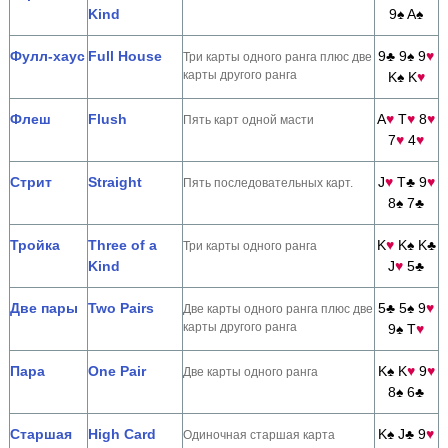
Kind
9♠ A♠
Фулл-хаус
Full House
9♣ 9♠ 9
♥
Три карты одного ранга плюс две
карты другого ранга
K♠ K
♥
Флеш
Flush
A
♥
T
♥
8
♥
Пять карт одной масти
7
♥
4
♥
Стрит
Straight
J
♥
T♣ 9
♥
Пять последовательных карт.
8♠
7♣
Тройка
Three of a
K
♥
K♠ K♣
Три карты одного ранга
Kind
J
♥
5♣
Две пары
Two Pairs
5♣ 5♠ 9
♥
Две карты одного ранга плюс две
карты другого ранга
9♠ T
♥
Пара
One Pair
K♠ K
♥
9
♥
Две карты одного ранга
8♠ 6♣
Старшая
High Card
K♠ J♣ 9
♥
Одиночная старшая карта