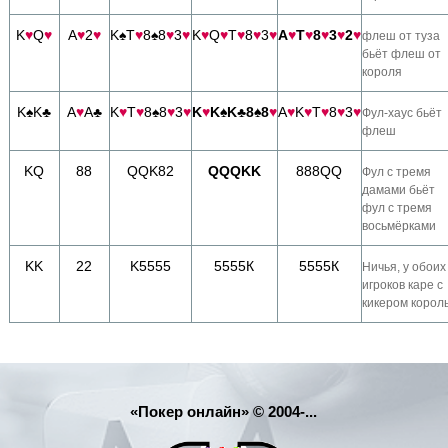
K
♥
Q
♥
A
♥
2
♥
K♠T
♥
8♠8
♥
3
♥
K
♥
Q
♥
T
♥
8
♥
3
♥
A
♥
T
♥
8
♥
3
♥
2
♥
флеш от туза
бьёт флеш от
короля
K♠K♣
A
♥
A♣
K
♥
T
♥
8♠8
♥
3
♥
K
♥
K♠K♣8♠8
♥
A
♥
K
♥
T
♥
8
♥
3
♥
Фул-хаус бьёт
флеш
KQ
88
QQK82
QQQKK
888QQ
Фул с тремя
дамами бьёт
фул с тремя
восьмёрками
KK
22
K5555
5555К
5555К
Ничья, у обоих
игроков каре с
кикером король
«Покер онлайн» © 2004-...