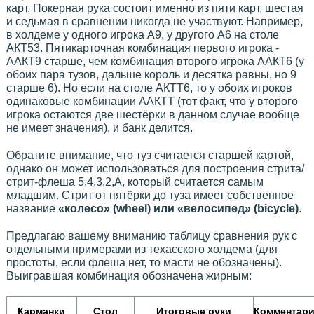
карт. Покерная рука состоит именно из пяти карт, шестая
и седьмая в сравнении никогда не участвуют. Например,
в холдеме у одного игрока А9, у другого А6 на столе
АКТ53. Пятикарточная комбинация первого игрока -
ААКТ9 старше, чем комбинация второго игрока ААКТ6 (у
обоих пара тузов, дальше король и десятка равны, но 9
старше 6). Но если на столе АКТТ6, то у обоих игроков
одинаковые комбинации ААКТТ (тот факт, что у второго
игрока остаются две шестёрки в данном случае вообще
не имеет значения), и банк делится.
Обратите внимание, что туз считается старшей картой,
однако он может использоваться для построения стрита/
стрит-флеша 5,4,3,2,A, который считается самым
младшим. Стрит от пятёрки до туза имеет собственное
название
«колесо» (wheel) или «велосипед» (bicycle)
.
Предлагаю вашему вниманию таблицу сравнения рук с
отдельными примерами из техасского холдема (для
простоты, если флеша нет, то масти не обозначены).
Выигравшая комбинация обозначена жирным:
Карманки
Стол
Итоговые руки
Комментар