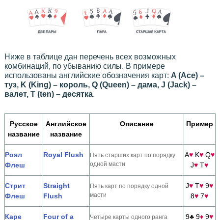
Ниже в таблице дан перечень всех возможных
комбинаций, по убыванию силы. В примере
использованы английские обозначения карт:
A (Ace) –
туз, K (King) – король, Q (Queen) – дама, J (Jack) –
валет, T (ten) – десятка
.
Русское
Английское
Описание
Пример
название
название
Роял
Royal Flush
A
♥
K
♥
Q
♥
Пять старших карт по порядку
одной масти
Флеш
J
♥
T
♥
Стрит
Straight
J
♥
T
♥
9
♥
Пять карт по порядку одной
масти
Флеш
Flush
8
♥
7
♥
Каре
Four of a
9♣ 9
♦
9
♥
Четыре карты одного ранга