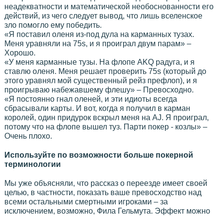
неадекватности и математической необоснованности его
действий, из чего следует вывод, что лишь вселенское
зло помогло ему победить.
«Я поставил оленя из-под дула на карманных тузах.
Меня уравняли на 75s, и я проиграл двум парам» –
Хорошо.
«У меня карманные тузы. На флопе AKQ радуга, и я
ставлю оленя. Меня решает проверить 75s (который до
этого уравнял мой существенный рейз префлоп), и я
проигрываю набежавшему флешу» – Превосходно.
«Я постоянно гнал оленей, и эти идиоты всегда
сбрасывали карты. И вот, когда я получил в карман
королей, один придурок вскрыл меня на AJ. Я проиграл,
потому что на флопе вышел туз. Парти покер - козлы» –
Очень плохо.
Используйте по возможности больше покерной
терминологии
Мы уже объясняли, что рассказ о переезде имеет своей
целью, в частности, показать ваше превосходство над
всеми остальными смертными игроками – за
исключением, возможно, Фила Гельмута. Эффект можно