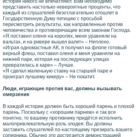
истории никого не впечатляют. Вам необходимо
представить настолько невероятные проценты, что
каждый из слушателей безотлагательно отошлет в
Государственную Думу петицию с просьбой
пересмотреть результаты, как направленные против
человечества и противоречащие всем законам Господа.
«Я поставил оленя на королях, меня уравняли на
вальтах, и на ривере вышел валет» – Неплохо.
«Играя одномастные АК, я получил на флопе готовый
верный флеш, поставил оленя и меня уравняли на
нижней паре, которая на последующих улицах
превратилась в каре» – Лучше.
«Я сделал маленькую ставку на старшей паре и
проиграл лучшему кикеру» – Не покатит.
Люди, играющие против вас, должны вызывать
омерзение
В каждой истории должен быть хороший парень и плохой
парень. Поскольку с «хорошим парнем» и так все
понятно, то вашему противнику придётся исполнить
малопривлекательную роль злодея. Вы должны
заставить слушателей по-настоящему презирать вашего
соперника. Обычно это достигается демонстрацией