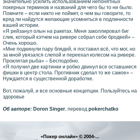
значительно усилить использованием непонятных
покерных терминов и названий для чего бы то ни было.
Помните – если никто не поймет, о чем вы говорите, то
вряд ли найдутся желающие усомниться в подлинности
вашей истории.
«Я рейзанул олын на ракетах. Меня заколлировал биг
слик, который кэтчем на ривере собрал себе бродвей» –
Очень хорошо.
«Мне подкинули пару блядей, я поставил всё, что мог, но
за мной увязался слепой и переехал колесом на ривере.
Проклятая рыба» – Бесподобно.
«Я получил две картинки и робко двинул все оставшиеся
фишки в центр стола. Противник сделал то же самое» –
Нуждается в существенной доработке.
Вот, пожалуй, и все основные концепции. Пользуйтесь на
здоровье
Об авторе:
Doron Singer
, перевод
pokerchatko
«Покер онлайн» © 2004-...