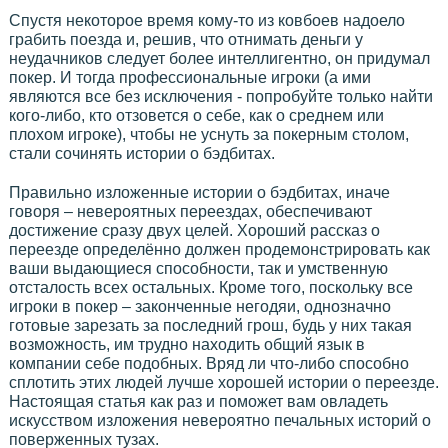
Спустя некоторое время кому-то из ковбоев надоело
грабить поезда и, решив, что отнимать деньги у
неудачников следует более интеллигентно, он придумал
покер. И тогда профессиональные игроки (а ими
являются все без исключения - попробуйте только найти
кого-либо, кто отзовется о себе, как о среднем или
плохом игроке), чтобы не уснуть за покерным столом,
стали сочинять истории о бэдбитах.
Правильно изложенные истории о бэдбитах, иначе
говоря – невероятных переездах, обеспечивают
достижение сразу двух целей. Хороший рассказ о
переезде определённо должен продемонстрировать как
ваши выдающиеся способности, так и умственную
отсталость всех остальных. Кроме того, поскольку все
игроки в покер – законченные негодяи, однозначно
готовые зарезать за последний грош, будь у них такая
возможность, им трудно находить общий язык в
компании себе подобных. Вряд ли что-либо способно
сплотить этих людей лучше хорошей истории о переезде.
Настоящая статья как раз и поможет вам овладеть
искусством изложения невероятно печальных историй о
поверженных тузах.