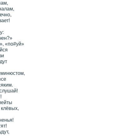
нам,
налам,
ечно,
ает!
у:
чен?»
», «по#уй»
йся
фи
дут
 минюстом,
все
яким.
 слушай!
!
иейты
 клёвых,
ненья!
ят!
дут,