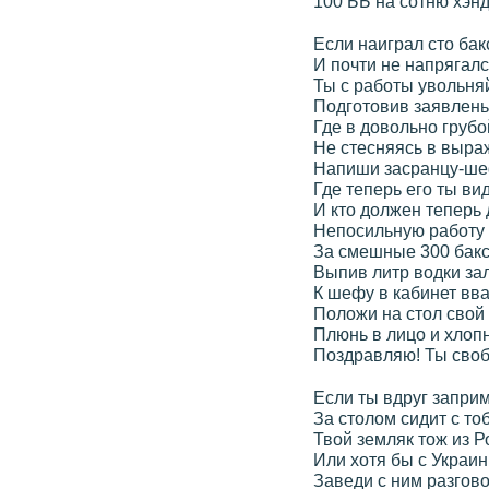
100 ББ на сотню хэнд
Если наиграл сто бак
И почти не напрягалс
Ты с работы увольня
Подготовив заявлень
Где в довольно груб
Не стесняясь в выра
Напиши засранцу-ше
Где теперь его ты вид
И кто должен теперь 
Непосильную работу
За смешные 300 бакс
Выпив литр водки за
К шефу в кабинет вва
Положи на стол свой 
Плюнь в лицо и хлоп
Поздравляю! Ты своб
Если ты вдруг запри
За столом сидит с то
Твой земляк тож из Р
Или хотя бы с Украин
Заведи с ним разгов