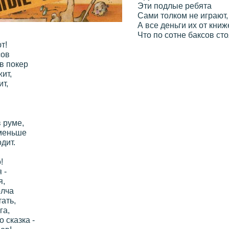
Эти подлые ребята
Сами толком не играют,
А все деньги их от книж
Что по сотне баксов сто
т!
сов
в покер
ит,
ит,
!
 руме,
оменьше
дит.
!
 -
я,
олча
ать,
га,
 сказка -