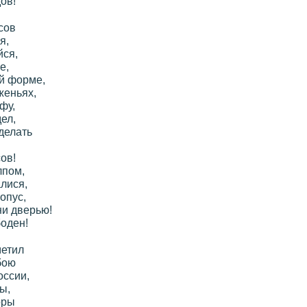
ов!
сов
я,
йся,
е,
ой форме,
женьях,
фу,
ел,
делать
ов!
лпом,
лися,
опус,
ни дверью!
оден!
метил
бою
оссии,
ы,
оры