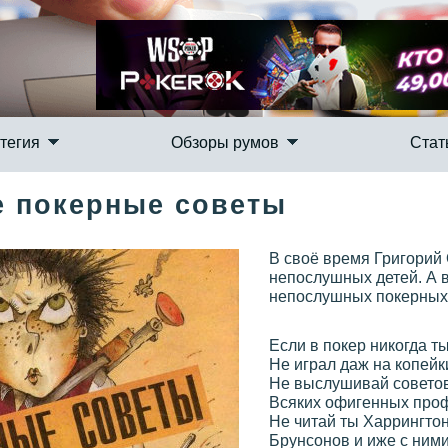
тегия
Обзоры румов
Стат
 покерные советы
В своё время Григорий
непослушных детей. А в
непослушных покерных иг
Если в покер никогда т
Не играл даж на копейк
Не выслушивай совето
Всяких офигенных про
Не читай ты Харрингтон
Брунсонов и иже с ними