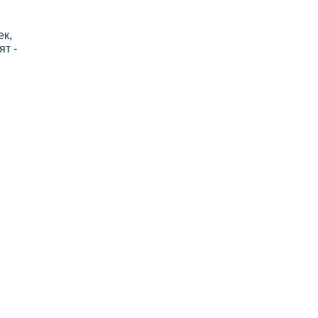
ек,
ят -