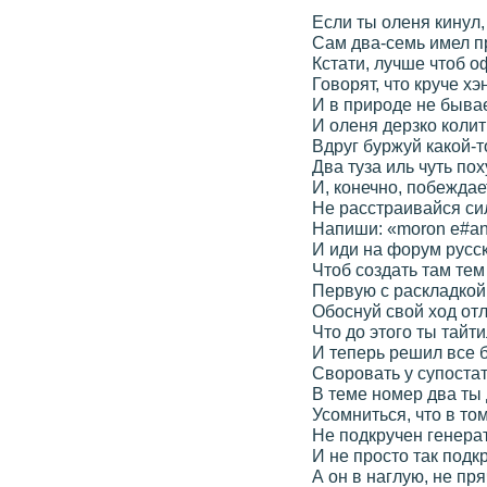
Если ты оленя кинул,
Сам два-семь имел п
Кстати, лучше чтоб о
Говорят, что круче хэ
И в природе не бывае
И оленя дерзко колит
Вдруг буржуй какой-т
Два туза иль чуть по
И, конечно, побеждае
Не расстраивайся си
Напиши: «moron e#an
И иди на форум русск
Чтоб создать там те
Первую с раскладкой
Обоснуй свой ход от
Что до этого ты тайти
И теперь решил все 
Своровать у супостат
В теме номер два ты
Усомниться, что в то
Не подкручен генера
И не просто так подк
А он в наглую, не пря