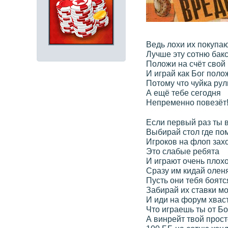
Ведь лохи их покупаю
Лучше эту сотню бак
Положи на счёт свой 
И играй как Бог полож
Потому что чуйка рул
А ещё тебе сегодня
Непременно повезёт
Если первый раз ты в
Выбирай стол где п
Игроков на флоп захо
Это слабые ребята
И играют очень плохо
Сразу им кидай оленя
Пусть они тебя боятс
Забирай их ставки м
И иди на форум хваст
Что играешь ты от Бо
А винрейт твой просто