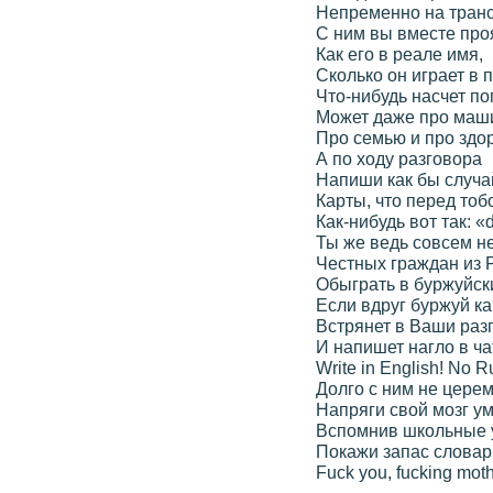
Непременно на транс
С ним вы вместе про
Как его в реале имя,
Сколько он играет в п
Что-нибудь насчет по
Может даже про маши
Про семью и про здо
А по ходу разговора
Напиши как бы случа
Карты, что перед тоб
Как-нибудь вот так: «
Ты же ведь совсем н
Честных граждан из 
Обыграть в буржуйск
Если вдруг буржуй ка
Встрянет в Ваши раз
И напишет нагло в ча
Write in English! No R
Долго с ним не церем
Напряги свой мозг у
Вспомнив школьные 
Покажи запас словар
Fuck you, fucking moth