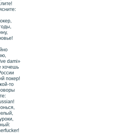
лите!
ясните:
окер,
годы,
ну,
ровье!
йно
ою,
dve dami»
е хочешь
России
ий покер!
кой-то
говоры
те:
ussian!
онься,
мелый,
уроки,
ный:
erfucker!