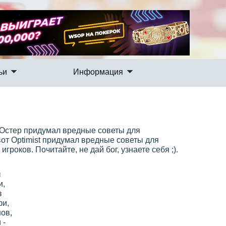
ьи
Информация
 Остер придумал вредные советы для
от Optimist придумал вредные советы для
роков. Почитайте, не дай бог, узнаете себя ;).
ы
и,
в
фи,
ов,
 -