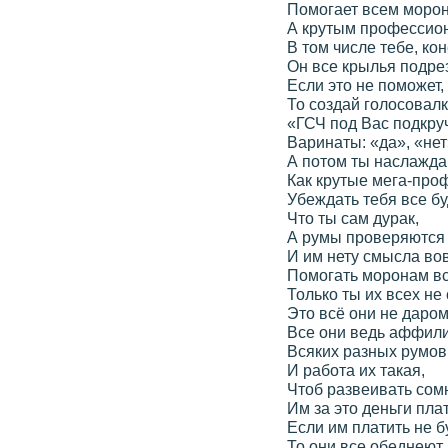
Помогает всем моро
А крутым профессио
В том числе тебе, кон
Он все крылья подрез
Если это не поможет,
То создай голосовалк
«ГСЧ под Вас подкру
Варинаты: «да», «нет
А потом ты наслажда
Как крутые мега-про
Убеждать тебя все бу
Что ты сам дурак,
А румы проверяются
И им нету смысла во
Помогать моронам вс
Только ты их всех не
Это всё они не даром
Все они ведь аффил
Всяких разных румов
И работа их такая,
Чтоб развеивать сом
Им за это деньги плат
Если им платить не бу
То они все обеднеют,