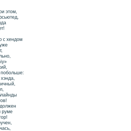
ри этом,
фсьютед,
нда
т!
о с хендом
хуже
т,
льно,
iy»
ий,
м побольше:
 хэнда,
личный,
л,
блайнды
ов!
 должен
м руме
тор!
ручен,
чась,