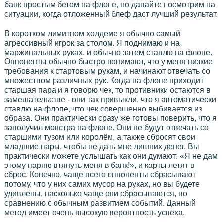
банк простым бетом на флопе, но давайте посмотрим на
ситуации, когда отложенный блеф даст лучший результат.
В коротком лимитном холдеме я обычно самый
агрессивный игрок за столом. Я поднимаю и на
маржинальных руках, и обычно затем ставлю на флопе.
Оппоненты обычно быстро понимают, что у меня низкие
требования к стартовым рукам, и начинают отвечать со
множеством различных рук. Когда на флопе приходит
старшая пара и я говорю чек, то противники остаются в
замешательстве - они так привыкли, что я автоматически
ставлю на флопе, что чек совершенно выбивается из
образа. Они практически сразу же готовы поверить, что я
заполучил монстра на флопе. Они не будут отвечать со
старшими тузом или королём, а также сбросят свои
младшие пары, чтобы не дать мне лишних денег. Вы
практически можете услышать как они думают: «Я не дам
этому парню втянуть меня в банк!», и карты летят в
сброс. Конечно, чаще всего оппоненты сбрасывают
потому, что у них самих мусор на руках, но вы будете
удивлены, насколько чаще они сбрасываются, по
сравнению с обычным развитием событий. Данный
метод имеет очень высокую вероятность успеха.