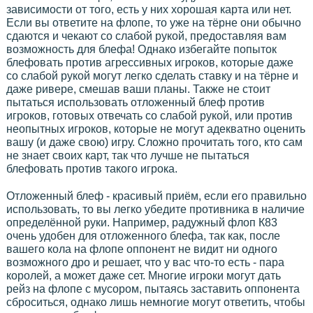
зависимости от того, есть у них хорошая карта или нет.
Если вы ответите на флопе, то уже на тёрне они обычно
сдаются и чекают со слабой рукой, предоставляя вам
возможность для блефа! Однако избегайте попыток
блефовать против агрессивных игроков, которые даже
со слабой рукой могут легко сделать ставку и на тёрне и
даже ривере, смешав ваши планы. Также не стоит
пытаться использовать отложенный блеф против
игроков, готовых отвечать со слабой рукой, или против
неопытных игроков, которые не могут адекватно оценить
вашу (и даже свою) игру. Сложно прочитать того, кто сам
не знает своих карт, так что лучше не пытаться
блефовать против такого игрока.
Отложенный блеф - красивый приём, если его правильно
использовать, то вы легко убедите противника в наличие
определённой руки. Например, радужный флоп К83
очень удобен для отложенного блефа, так как, после
вашего кола на флопе оппонент не видит ни одного
возможного дро и решает, что у вас что-то есть - пара
королей, а может даже сет. Многие игроки могут дать
рейз на флопе с мусором, пытаясь заставить оппонента
сброситься, однако лишь немногие могут ответить, чтобы