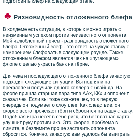
подготовить блеф на следующем этапе.
Разновидность отложенного блефа
В холдеме есть ситуации, в которых можно играть с
неизменным успехом против неизвестного оппонента.
Мой излюбленный приём - разновидность отложенного
блефа. Отложенный блеф - это ответ на чужую ставку с
намерением блефовать в следующем раунде. Также
отложенным блефом является чек на «пугающем»
флопе с целью украсть банк на тёрне.
Для чека и последующего отложенного блефа зачастую
подходят следующие ситуации. Вы подняли на
префлопе и получили одного коллера с блайнда. На
флопе пришла старшая пара типа ААх, ККх и оппонент
сказал чек. Если вы тоже скажете чек, то в первую
очередь он подумает о слоуплее. Как следствие, он
скорее всего прочекает тёрн и сбросится на вашу ставку.
Подобная игра несет в себе риск, что бесплатная карта
улучшит руку противника. Это, скорее, проблема в
лимите, в безлимите проще заставить оппонента
сбросится. Конечно, зачастую вам удалось бы выиграть