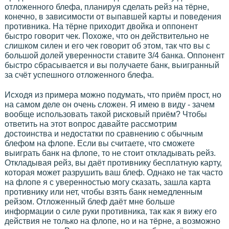
отложенного блефа, планируя сделать рейз на тёрне,
конечно, в зависимости от выпавшей карты и поведения
противника. На тёрне приходит двойка и оппонент
быстро говорит чек. Похоже, что он действительно не
слишком силен и его чек говорит об этом, так что вы с
большой долей уверенности ставите 3/4 банка. Оппонент
быстро сбрасывается и вы получаете банк, выигранный
за счёт успешного отложенного блефа.
Исходя из примера можно подумать, что приём прост, но
на самом деле он очень сложен. Я имею в виду - зачем
вообще использовать такой рисковый приём? Чтобы
ответить на этот вопрос давайте рассмотрим
достоинства и недостатки по сравнению с обычным
блефом на флопе. Если вы считаете, что сможете
выиграть банк на флопе, то не стоит откладывать рейз.
Откладывая рейз, вы даёт противнику бесплатную карту,
которая может разрушить ваш блеф. Однако не так часто
на флопе я с уверенностью могу сказать, зашла карта
противнику или нет, чтобы взять банк немедленным
рейзом. Отложенный блеф даёт мне больше
информации о силе руки противника, так как я вижу его
действия не только на флопе, но и на тёрне, а возможно