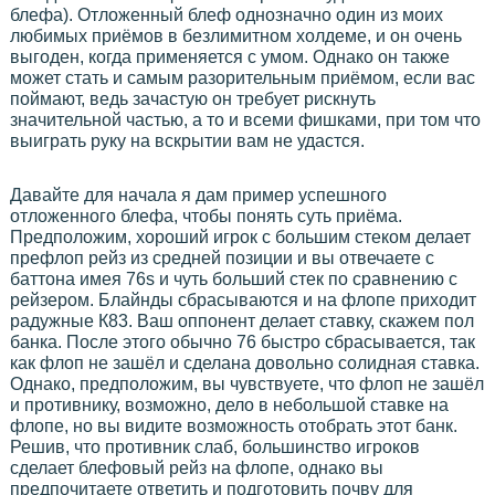
блефа). Отложенный блеф однозначно один из моих
любимых приёмов в безлимитном холдеме, и он очень
выгоден, когда применяется с умом. Однако он также
может стать и самым разорительным приёмом, если вас
поймают, ведь зачастую он требует рискнуть
значительной частью, а то и всеми фишками, при том что
выиграть руку на вскрытии вам не удастся.
Давайте для начала я дам пример успешного
отложенного блефа, чтобы понять суть приёма.
Предположим, хороший игрок с большим стеком делает
префлоп рейз из средней позиции и вы отвечаете с
баттона имея 76s и чуть больший стек по сравнению с
рейзером. Блайнды сбрасываются и на флопе приходит
радужные К83. Ваш оппонент делает ставку, скажем пол
банка. После этого обычно 76 быстро сбрасывается, так
как флоп не зашёл и сделана довольно солидная ставка.
Однако, предположим, вы чувствуете, что флоп не зашёл
и противнику, возможно, дело в небольшой ставке на
флопе, но вы видите возможность отобрать этот банк.
Решив, что противник слаб, большинство игроков
сделает блефовый рейз на флопе, однако вы
предпочитаете ответить и подготовить почву для