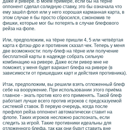
даже и ривере. В моем примере, если бы на тёрне
оппонент сделал солидную ставку, это бы означала что
ему зашёл флоп или у него хорошая карманная карта, в
этом случае я бы просто сбросился, сэкономив те
фишки, которые мог бы потерять в случае блефового
рейза на фопе.
Или, предположим, на тёрне пришли 4, 5 или четвёртая
карта к флэш-дро и противник сказал чек. Теперь у меня
две возможности: полу-блеф на тёрне или получение
бесплатной карты в надежде собрать сильную
комбинацию на ривере. Даже если ривер мне не
поможет, у меня будет вариант блефа на ривере (в
зависимости от пришедших карт и действия противника).
Итак, предположим, вы решили взять отложенный блеф
себе на вооружение. При использовании этого приёма
главное - знать против кого его применять. Такой блеф
работает лучше всего против игроков с предсказуемой
системой ставок. В первую очередь, когда после
префлоп рейза оппонент автоматически ставит на
флопе. Таких игроков несложно распознать, если
следить за игрой. Такие противники идеальны для
отложенного блефа, так как они будут ставить вне