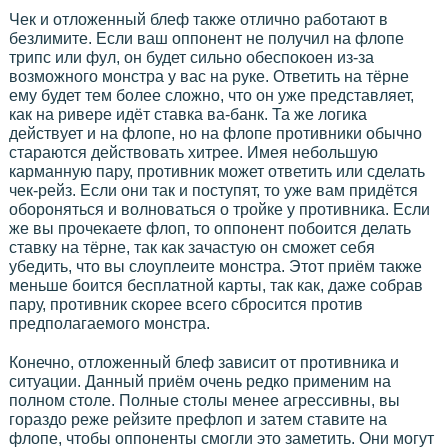
Чек и отложенный блеф также отлично работают в
безлимите. Если ваш оппонент не получил на флопе
трипс или фул, он будет сильно обеспокоен из-за
возможного монстра у вас на руке. Ответить на тёрне
ему будет тем более сложно, что он уже представляет,
как на ривере идёт ставка ва-банк. Та же логика
действует и на флопе, но на флопе противники обычно
стараются действовать хитрее. Имея небольшую
карманную пару, противник может ответить или сделать
чек-рейз. Если они так и поступят, то уже вам придётся
обороняться и волноваться о тройке у противника. Если
же вы прочекаете флоп, то оппонент побоится делать
ставку на тёрне, так как зачастую он сможет себя
убедить, что вы слоуплеите монстра. Этот приём также
меньше боится бесплатной карты, так как, даже собрав
пару, противник скорее всего сбросится против
предполагаемого монстра.
Конечно, отложенный блеф зависит от противника и
ситуации. Данный приём очень редко применим на
полном столе. Полные столы менее агрессивны, вы
гораздо реже рейзите префлоп и затем ставите на
флопе, чтобы оппоненты смогли это заметить. Они могут