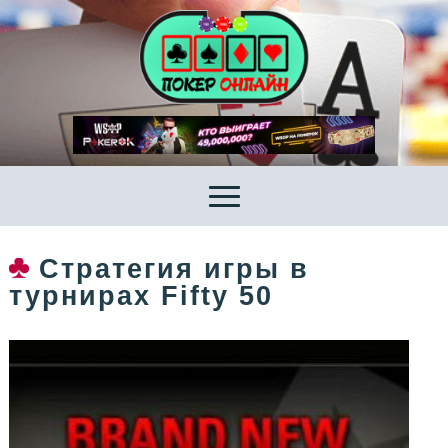
Стратегия игры в
турнирах Fifty 50