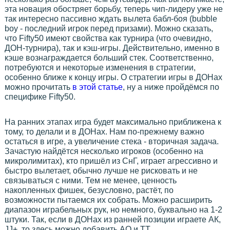
эта новация обостряет борьбу, теперь чип-лидеру уже не
так интересно пассивно ждать вылета бабл-боя (bubble
boy - последний игрок перед призами). Можно сказать,
что Fifty50 имеют свойства как турнира (что очевидно,
ДОН-турнира), так и кэш-игры. Действительно, именно в
кэше вознаграждается больший стек. Соответственно,
потребуются и некоторые изменения в стратегии,
особенно ближе к концу игры. О стратегии игры в ДОНах
можно прочитать
в этой статье
, ну а ниже пройдёмся по
специфике Fifty50.
На ранних этапах игра будет максимально приближена к
тому, то делали и в ДОНах. Нам по-прежнему важно
остаться в игре, а увеличение стека - вторичная задача.
Зачастую найдётся несколько игроков (особенно на
микролимитах), кто пришёл из СнГ, играет агрессивно и
быстро вылетает, обычно лучше не рисковать и не
связываться с ними. Тем не менее, ценность
накопленных фишек, безусловно, растёт, по
возможности пытаемся их собрать. Можно расширить
диапазон играбельных рук, но немного, буквально на 1-2
штуки. Так, если в ДОНах из ранней позиции играете АК,
JJ+, то здесь можно добавить AQ и TT.