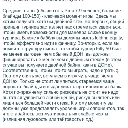
Средние этапы (обычно остаётся 7-9 человек, большие
блайнды 100-150) - ключевой момент игры. Здесь мы
хотим получить хотя бы двойной стек. Во-первых, общий
принцип турнира заставляет нас стремиться удвоиться,
чтобы иметь возможности для манёвра ближе к концу
турнира. Ближе к бабблу вы должны иметь folding equity,
чтобы эффективно идти к финишу. Во-вторых, если вы
помните структуру выплат, то чтобы турнир Fifty 50 был
не менее выгоден, чем обычный ДОН, вы должны
финишировать не менее чем с двойным стеком (в этом
случае вы получаете двойной байин, как и в ДОНе).
Соответственно, чтобы что-то выиграть, надо играть :).
Поэтому опять же, вступаем в игру чуть чаще, чем в
ДОНах. Только не стоит лимпиться, стараемся чаще
воровать блайнды и выдавливать противников из банка.
Хотя по-прежнему, сильно рисковать не стоит, не надо
пытаться удвоиться любой ценой, рискуя вылететь или
лишиться большей части стека. К этому моменту вы
должны уже представлять уровень игры оппонентов, так
что старайтесь эксплуатировать их слабые черты
(излишняя лузовость или тайтовость и т.д.).