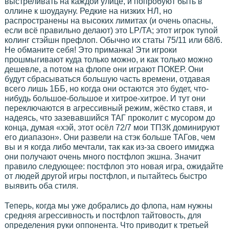
выстреливать на каждой улице, и попробуют быть в
оллине к шоудауну. Редкие на низких НЛ, но
распространены на высоких лимитах (и очень опасны,
если всё правильно делают) это LP/TA; этот игрок тупой
колинг стэйшн префлоп. Обычно их статы 75/11 или 68/6.
Не обманите себя! Это приманка! Эти игроки
прошмыгивают куда только можно, и как только можно
дешевле, а потом на флопе они играют ПОКЕР. Они
будут сбрасываться большую часть времени, отдавая
всего лишь 1ББ, но когда они остаются это будет, что-
нибудь большое-большое и хитрое-хитрое. И тут они
переключаются в агрессивный режим, жёстко ставя, и
надеясь, что зазевавшийся ТАГ проколит с мусором до
конца, думая «хэй, этот осёл 72/7 мои ТП3К доминируют
его диапазон». Они развели на стэк больше ТАГов, чем
вы и я когда либо мечтали, так как из-за своего имиджа
они получают очень много постфлоп экшна. Значит
правило следующее: постфлоп это новая игра, ожидайте
от людей другой игры постфлоп, и пытайтесь быстро
выявить оба стиля.
Теперь, когда мы уже добрались до флопа, нам нужны
средняя агрессивность и постфлоп тайтовость, для
определения руки оппонента. Что приводит к третьей