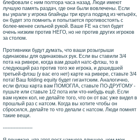
блефовали с ним полтора часа назад. Люди имеют
лучшую память раздач, где они были вовлечены. Если
вы украли у игрока блайнды три круга подряд из четырёх,
он будет это помнить и попытается противостоять с
более-менее сильной рукой. Ваше FE на стил будет
очень низким против НЕГО, но не против других игроков
за столом.
Противники будут думать, что ваши розыгрыши
одинаковы для одинаковых рук. Если вы ставили 3/4
пота на ривере, когда вам дошёл натс-флэш, то в
следующий раз против того же игрока, и дошедшей
третьей-флэш (у вас его нет) карте на ривере, ставьте 3/4
пота! Ваш folding equity будет гигантским. Аналогично,
если флэш карта вам ПОМОГЛА, ставьте ПО-ДРУГОМУ -
пушьте или ставьте 1/2 пота или что-нибудь ещё. Если
вам нужен кол, не делайте того, что он от вас уже видел в
прошлый раз с натсом. Когда вы хотите чтобы он
сбросился, делайте то что делали с натсом. Люди помнят
такие вещи.
-------------------
Я понимаю, что этот пост намного длиннее, чем мои