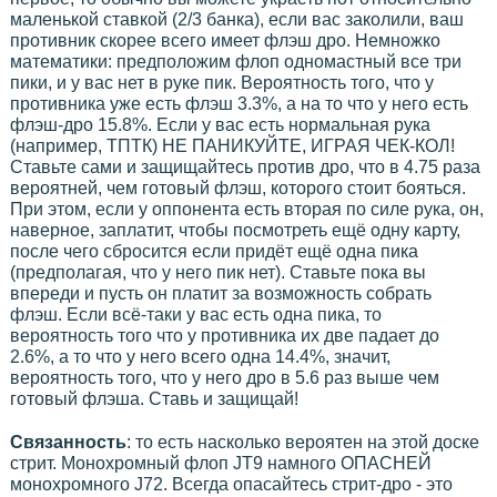
маленькой ставкой (2/3 банка), если вас заколили, ваш
противник скорее всего имеет флэш дро. Немножко
математики: предположим флоп одномастный все три
пики, и у вас нет в руке пик. Вероятность того, что у
противника уже есть флэш 3.3%, а на то что у него есть
флэш-дро 15.8%. Если у вас есть нормальная рука
(например, ТПТК) НЕ ПАНИКУЙТЕ, ИГРАЯ ЧЕК-КОЛ!
Ставьте сами и защищайтесь против дро, что в 4.75 раза
вероятней, чем готовый флэш, которого стоит бояться.
При этом, если у оппонента есть вторая по силе рука, он,
наверное, заплатит, чтобы посмотреть ещё одну карту,
после чего сбросится если придёт ещё одна пика
(предполагая, что у него пик нет). Ставьте пока вы
впереди и пусть он платит за возможность собрать
флэш. Если всё-таки у вас есть одна пика, то
вероятность того что у противника их две падает до
2.6%, а то что у него всего одна 14.4%, значит,
вероятность того, что у него дро в 5.6 раз выше чем
готовый флэша. Ставь и защищай!
Связанность
: то есть насколько вероятен на этой доске
стрит. Монохромный флоп JT9 намного ОПАСНЕЙ
монохромного J72. Всегда опасайтесь стрит-дро - это