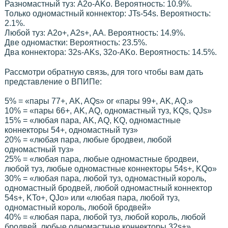
Разномастный туз: A2o-AKo. Вероятность: 10.9%.
Только одномастный коннектор: JTs-54s. Вероятность:
2.1%.
Любой туз: A2o+, A2s+, AA. Вероятность: 14.9%.
Две одномастки: Вероятность: 23.5%.
Два коннектора: 32s-AKs, 32o-AKo. Вероятность: 14.5%.
Рассмотри обратную связь, для того чтобы вам дать
представление о ВПИПе:
5% = «пары 77+, AK, AQs» or «пары 99+, AK, AQ.»
10% = «пары 66+, AK, AQ, одномастный туз, KQs, QJs»
15% = «любая пара, AK, AQ, KQ, одномастные
коннекторы 54+, одномастный туз»
20% = «любая пара, любые бродвеи, любой
одномастный туз»
25% = «любая пара, любые одномастные бродвеи,
любой туз, любые одномастные коннекторы 54s+, KQo»
30% = «любая пара, любой туз, одномастный король,
одномастный бродвей, любой одномастный коннектор
54s+, KTo+, QJo» или «любая пара, любой туз,
одномастный король, любой бродвей»
40% = «любая пара, любой туз, любой король, любой
бродвей, любые одномастные коннекторы 32s+»