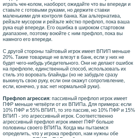
играть чек-колом, наоборот, ожидайте что вы впереди и
ставьте с готовыми руками, но держите ставки
маленькими для контроля банка. Как альтернатива,
рейзьте мусором и рейзьте жёстко префлоп, пока ваша
рука ещё впереди. Его ошибка в широком стартовом
диапазоне, поэтому воюйте с ним префлоп, пока вы
намного его впереди.
С другой стороны тайтовый игрок имеет ВПИП меньше
20%. Такие товарище не влезут в банк, если у них не
будет чего-нибудь убедительного. Они не делают ошибок
на префлопе, единственный способ, использовать их
стиль это воровать блайнды (но не забудьте сразу
выкинуть свою руку, если они окажут сопротивление,
если, конечно, у вас нет нормальной руки).
Префлоп агрессия
: пассивный префлоп игрок имеет
ПФР меньше четвёрти от их ВПИПа. Для примера: если
10% ПФР и 55% ВПИП, то это пассив, но 10% ПФР и 15%
ВПИП - это агрессивный игрок. Соответственно
агрессивный префлоп игрок имеет ПФР больше
половины своего ВПИПа. Когда мы пытаемся
определить, что у игрока префлоп, нам нужны обе