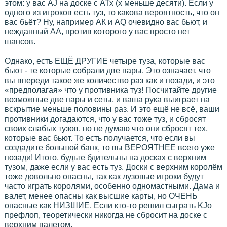
этом: у вас AJ на доске с АТх (х меньше десяти). Если у
одного из игроков есть туз, то какова вероятность, что он
вас бьёт? Ну, например АК и AQ очевидно вас бьют, и
нежданный АА, против которого у вас просто нет
шансов.
Однако, есть ЕЩЁ ДРУГИЕ четыре туза, которые вас
бьют - те которые собрали две пары. Это означает, что
вы впереди такое же количество раз как и позади, и это
«предполагая» что у противника туз! Посчитайте другие
возможные две пары и сеты, и ваша рука выиграет на
вскрытие меньше половины раз. И это ещё не всё, ваши
противники догадаются, что у вас тоже туз, и сбросят
своих слабых тузов, но не думаю что они сбросят тех,
которые вас бьют. То есть получается, что если вы
создадите большой банк, то вы ВЕРОЯТНЕЕ всего уже
позади! Итого, будьте бдительны на досках с верхним
тузом, даже если у вас есть туз. Доски с верхним королём
тоже довольно опасны, так как лузовые игроки будут
часто играть королями, особенно одномастными. Дама и
валет, менее опасны как высшие карты, но ОЧЕНЬ
опасные как НИЗШИЕ. Если кто-то решил сыграть KJо
префлоп, теоретически никогда не сбросит на доске с
верхним валетом.