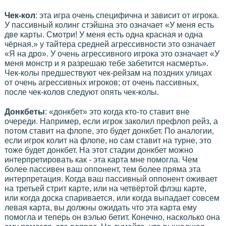
Чек-кол
: эта игра очень специфична и зависит от игрока.
У пассивный колинг стэйшна это означает «У меня есть
две карты. Смотри! У меня есть одна красная и одна
чёрная.» у тайтера средней агрессивности это означает
«Я на дро». У очень агрессивного игрока это означает «У
меня монстр и я разрешаю тебе забетится насмерть».
Чек-колы предшествуют чек-рейзам на поздних улицах
от очень агрессивных игроков; от очень пассивных,
после чек-колов следуют опять чек-колы.
Донкбеты
: «донкбет» это когда кто-то ставит вне
очереди. Например, если игрок заколил префлоп рейз, а
потом ставит на флопе, это будет донкбет. По аналогии,
если игрок колит на флопе, но сам ставит на турне, это
тоже будет донкбет. На этот стадии донкбет можно
интерпретировать как - эта карта мне помогла. Чем
более пассивен ваш оппонент, тем более пряма эта
интерпретация. Когда ваш пассивный оппонент оживает
на третьей стрит карте, или на четвёртой флэш карте,
или когда доска спаривается, или когда выпадает совсем
левая карта, вы должны ожидать что эта карта ему
помогла и теперь он вэлью бетит. Конечно, насколько она