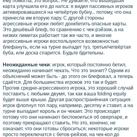
ему помогла, это вопрос. Не думайте, что вышедшая
карта улучшила его до натса: я видел пассивных игроков
активировавшихся на четвёртую бубну... потому, что она
принесла им вторую пару. С другой стороны
агрессивные игроки любят донкбетить опасные карты.
Это дешёвый блеф, по сравнению с чек-рэйзом, а на
низких лимитах работает так же часто, и многие
агрессивные игроки воспользуются возможностью
блефануть, если на турне выпадет туз, третья/четвёртая
буба, или доска спарится. Будьте бдительны.
Неожиданные чеки
: игрок, который постоянно бетил,
неожиданно начинает чекать. Что это значит? Одним из
объяснений может быть - до этого он блефовал, а теперь
сдаётся. Для большинства игроков это так и будет.
Против средне-агрессивного игрока, это хороший случай
поставить с любыми двумя, так как ваша folding equity
будет выше крыши. Другая распространённая ситуация:
игрок флопнул топ пару, например, десятку и ставит, а на
турне выпадает король и он чекает. Это происходит
потому что они начинают беспокоиться об оверпаре, и
поэтому прекращают ставить. Но это, конечно, не
означает, что они готовы сброситься; некоторые игроки
просто переключатся с бетов-рейзов, на чек-кол до