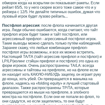
обморок когда на вскрытии он показывает ракеты. Если
рейзит 65/5, то у него скорее всего тоже самое что и у
рейзера с 12/5. Не делайте типичных ошибок, думая что
лузовый игрок будет лузово рейзить...
Постфлоп агрессия
: после флопа начинается другая
игра. Люди обычно ошибаются, когда считают, что тайт
префлоп игрок будет также и тайт постфлоп, или
агрессивный префлоп - агрессивный постфлоп игрок.
Такие выводы можно сделать только путём наблюдений.
Заранее скажу, что любые комбинации префлоп-
постфлоп игры возможны, и все их можно встретить.
Настоящий ТА/ТА (тайт-агрессив префлоп и постфлоп) и
LP/LP(колинг стэйшн префлоп и постфлоп) это одна из
форм игроков. Очень распространены ТА/LA: всегда
агрессивны и тайтовы на префлопе, но на флопе если
он находит хоть КАКУЮ-НИБУДЬ зацепку, он играет руку
до конца, хоть убей. Он превращается в маньяка на
флопе, надеясь на «folding equity» и лучший стартовый
диапазон. Также распространены ТР/ТА, которые
превращаются из мыши на префлопе, в злобного
монстра на постфлопе. Если они не попали во флоп, то
они сдадутся, но если зацепились, то они будут