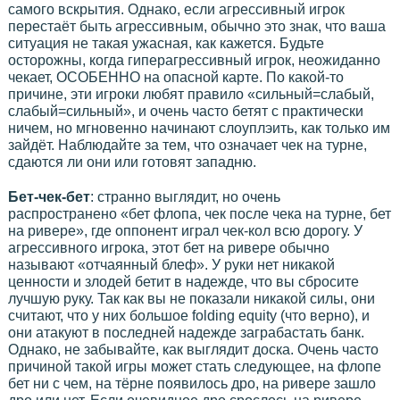
самого вскрытия. Однако, если агрессивный игрок
перестаёт быть агрессивным, обычно это знак, что ваша
ситуация не такая ужасная, как кажется. Будьте
осторожны, когда гиперагрессивный игрок, неожиданно
чекает, ОСОБЕННО на опасной карте. По какой-то
причине, эти игроки любят правило «сильный=слабый,
слабый=сильный», и очень часто бетят с практически
ничем, но мгновенно начинают слоуплэить, как только им
зайдёт. Наблюдайте за тем, что означает чек на турне,
сдаются ли они или готовят западню.
Бет-чек-бет
: странно выглядит, но очень
распространено «бет флопа, чек после чека на турне, бет
на ривере», где оппонент играл чек-кол всю дорогу. У
агрессивного игрока, этот бет на ривере обычно
называют «отчаянный блеф». У руки нет никакой
ценности и злодей бетит в надежде, что вы сбросите
лучшую руку. Так как вы не показали никакой силы, они
считают, что у них большое folding equity (что верно), и
они атакуют в последней надежде заграбастать банк.
Однако, не забывайте, как выглядит доска. Очень часто
причиной такой игры может стать следующее, на флопе
бет ни с чем, на тёрне появилось дро, на ривере зашло