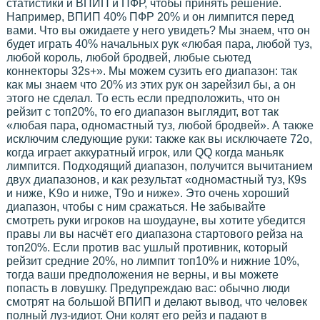
статистики и ВПИП и ПФР, чтобы принять решение.
Например, ВПИП 40% ПФР 20% и он лимпится перед
вами. Что вы ожидаете у него увидеть? Мы знаем, что он
будет играть 40% начальных рук «любая пара, любой туз,
любой король, любой бродвей, любые сьютед
коннекторы 32s+». Мы можем сузить его диапазон: так
как мы знаем что 20% из этих рук он зарейзил бы, а он
этого не сделал. То есть если предположить, что он
рейзит с топ20%, то его диапазон выглядит, вот так
«любая пара, одномастный туз, любой бродвей». А также
исключим следующие руки: также как вы исключаете 72о,
когда играет аккуратный игрок, или QQ когда маньяк
лимпится. Подходящий диапазон, получится вычитанием
двух диапазонов, и как результат «одномастный туз, К9s
и ниже, K9о и ниже, Т9о и ниже». Это очень хороший
диапазон, чтобы с ним сражаться. Не забывайте
смотреть руки игроков на шоудауне, вы хотите убедится
правы ли вы насчёт его диапазона стартового рейза на
топ20%. Если против вас ушлый противник, который
рейзит средние 20%, но лимпит топ10% и нижние 10%,
тогда ваши предположения не верны, и вы можете
попасть в ловушку. Предупреждаю вас: обычно люди
смотрят на большой ВПИП и делают вывод, что человек
полный луз-идиот. Они колят его рейз и падают в