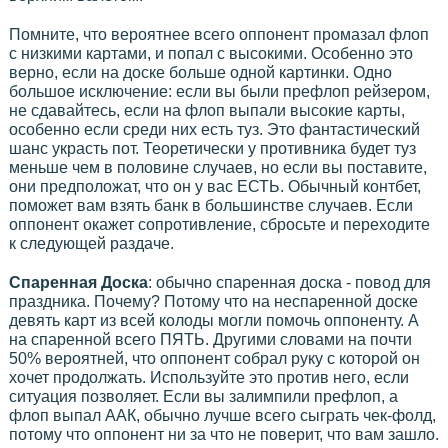
Помните, что вероятнее всего оппонент промазал флоп
с низкими картами, и попал с высокими. Особенно это
верно, если на доске больше одной картинки. Одно
большое исключение: если вы были префлоп рейзером,
не сдавайтесь, если на флоп выпали высокие карты,
особенно если среди них есть туз. Это фантастический
шанс украсть пот. Теоретически у противника будет туз
меньше чем в половине случаев, но если вы поставите,
они предположат, что он у вас ЕСТЬ. Обычный контбет,
поможет вам взять банк в большинстве случаев. Если
оппонент окажет сопротивление, сбросьте и переходите
к следующей раздаче.
Спаренная Доска
: обычно спаренная доска - повод для
праздника. Почему? Потому что на неспаренной доске
девять карт из всей колоды могли помочь оппоненту. А
на спаренной всего ПЯТЬ. Другими словами на почти
50% вероятней, что оппонент собрал руку с которой он
хочет продолжать. Используйте это против него, если
ситуация позволяет. Если вы залимпили префлоп, а
флоп выпал ААК, обычно лучше всего сыграть чек-фолд,
потому что оппонент ни за что не поверит, что вам зашло.