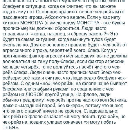
выпавшая карта помогла ему каким-то образом, либо он
блефует в ситуации, когда он считает, что вы можете
отдать ему пот. Основное правило: верьте чек-рейзам от
пассивного игрока. Абсолютно верьте. Если у вас нету
хитрого МОНСТРА (я имею ввиду МОНСТРА - все буквы
прописные) вы должны сброситься. Люди часто
спрашивают «когда, наконец, я сброшу ракеты?» Это
будет та самая ситуация, когда выкинуть тузов будет
очень легко. Другое основное правило будет - чек-рейз от
агрессивного игрока, вероятней всего, блеф. Когда у
противника фактор агрессии меньше двух, вы не должны
волноваться на тему полу-блефа, если фактор агрессии
меньше четырёх, то не волнуйтесь насчёт чистого чек-
рейз блефа. Люди очень часто приписывают блеф чек-
рейзеру; всё таки я считаю, что люди редко блефуют чек-
рейзом. С одним «но»: чек-рейзы на флопе чаще бывают
блефами или слабыми руками, по сравнению с чек-
рэйзом на ЛЮБОЙ другой улице. На флопе, люди
обычно предпримут чек-рейз против частого контбетчика,
даже с «младшей парой, без кикера», потому что знают,
что за его ставкой ничего не кроется. Следовательно:
чек-рейз на флопе означает «я могу побить туза-хай», но
чек-рейз на поздних улицах означает «я могу побить
ТЕБЯ».