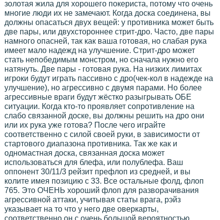
золотая жила для хорошего покериста, потому что очень
многие люди их не замечают. Когда доска соединена, вы
должны опасаться двух вещей: у противника может быть
две пары, или двухстороннее стрит-дро. Часто, две пары
намного опасней, так как ваша готовая, но слабая рука
имеет мало надежд на улучшение. Стрит-дро может
стать непобедимым монстром, но сначала нужно его
натянуть. Две пары - готовая рука. На низких лимитах
игроки будут играть пассивно с дро(чек-кол в надежде на
улучшение), но агрессивно с двумя парами. Но более
агрессивные враги будут жёстко разыгрывать ОБЕ
ситуации. Когда кто-то проявляет сопротивление на
слабо связанной доске, вы должны решить на дро они
или их рука уже готова? После чего играйте
соответственно с силой своей руки, в зависимости от
стартового диапазона противника. Так же как и
одномастная доска, связанная доска может
использоваться для блефа, или полублефа. Ваш
оппонент 30/11/3 рейзит префлоп из средней, и вы
колите имея позицию с 33. Все остальные фолд, флоп
765. Это ОЧЕНЬ хороший флоп для разворачивания
агрессивной аттаки, учитывая статы врага, рэйз
указывает на то что у него две оверкарты,
соответственно он с очень большой вероятностью