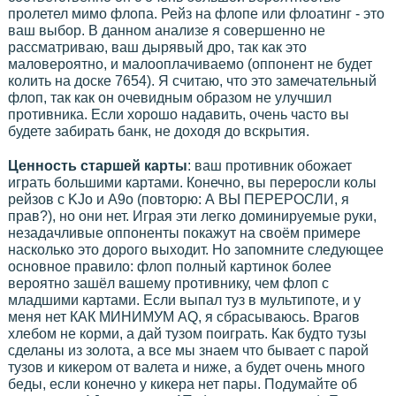
пролетел мимо флопа. Рейз на флопе или флоатинг - это
ваш выбор. В данном анализе я совершенно не
рассматриваю, ваш дырявый дро, так как это
маловероятно, и малооплачиваемо (оппонент не будет
колить на доске 7654). Я считаю, что это замечательный
флоп, так как он очевидным образом не улучшил
противника. Если хорошо надавить, очень часто вы
будете забирать банк, не доходя до вскрытия.
Ценность старшей карты
: ваш противник обожает
играть большими картами. Конечно, вы переросли колы
рейзов с KJo и A9o (повторю: А ВЫ ПЕРЕРОСЛИ, я
прав?), но они нет. Играя эти легко доминируемые руки,
незадачливые оппоненты покажут на своём примере
насколько это дорого выходит. Но запомните следующее
основное правило: флоп полный картинок более
вероятно зашёл вашему противнику, чем флоп с
младшими картами. Если выпал туз в мультипоте, и у
меня нет КАК МИНИМУМ AQ, я сбрасываюсь. Врагов
хлебом не корми, а дай тузом поиграть. Как будто тузы
сделаны из золота, а все мы знаем что бывает с парой
тузов и кикером от валета и ниже, а будет очень много
беды, если конечно у кикера нет пары. Подумайте об