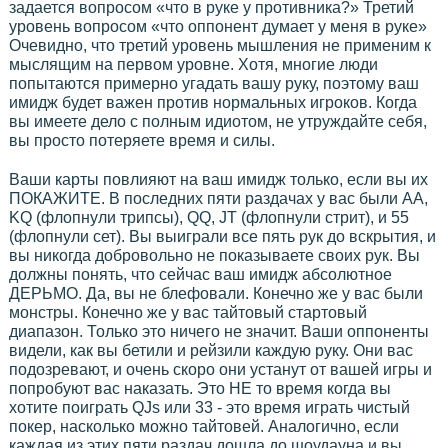
задается вопросом «что в руке у противника?» Третий
уровень вопросом «что оппонент думает у меня в руке»
Очевидно, что третий уровень мышления не применим к
мыслящим на первом уровне. Хотя, многие люди
попытаются примерно угадать вашу руку, поэтому ваш
имидж будет важен против нормальных игроков. Когда
вы имеете дело с полным идиотом, не утруждайте себя,
вы просто потеряете время и силы.
Ваши карты повлияют на ваш имидж только, если вы их
ПОКАЖИТЕ. В последних пяти раздачах у вас были AA,
KQ (флопнули трипсы), QQ, JT (флопнули стрит), и 55
(флопнули сет). Вы выиграли все пять рук до вскрытия, и
вы никогда добровольно не показываете своих рук. Вы
должны понять, что сейчас ваш имидж абсолютное
ДЕРЬМО. Да, вы не блефовали. Конечно же у вас были
монстры. Конечно же у вас тайтовый стартовый
диапазон. Только это ничего не значит. Ваши оппоненты
видели, как вы бетили и рейзили каждую руку. Они вас
подозревают, и очень скоро они устанут от вашей игры и
попробуют вас наказать. Это НЕ то время когда вы
хотите поиграть QJs или 33 - это время играть чистый
покер, насколько можно тайтовей. Аналогично, если
каждая из этих пяти раздач дошла до шоудауна и вы