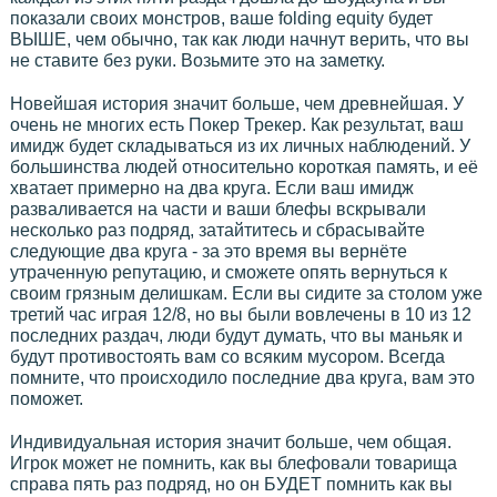
показали своих монстров, ваше folding equity будет
ВЫШЕ, чем обычно, так как люди начнут верить, что вы
не ставите без руки. Возьмите это на заметку.
Новейшая история значит больше, чем древнейшая. У
очень не многих есть Покер Трекер. Как результат, ваш
имидж будет складываться из их личных наблюдений. У
большинства людей относительно короткая память, и её
хватает примерно на два круга. Если ваш имидж
разваливается на части и ваши блефы вскрывали
несколько раз подряд, затайтитесь и сбрасывайте
следующие два круга - за это время вы вернёте
утраченную репутацию, и сможете опять вернуться к
своим грязным делишкам. Если вы сидите за столом уже
третий час играя 12/8, но вы были вовлечены в 10 из 12
последних раздач, люди будут думать, что вы маньяк и
будут противостоять вам со всяким мусором. Всегда
помните, что происходило последние два круга, вам это
поможет.
Индивидуальная история значит больше, чем общая.
Игрок может не помнить, как вы блефовали товарища
справа пять раз подряд, но он БУДЕТ помнить как вы