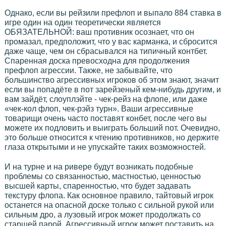
Однако, если вы рейзили префлоп и выпало 884 ставка в
игре один на один теоретически является
ОБЯЗАТЕЛЬНОЙ: ваш противник осознает, что он
промазал, предположит, что у вас карманка, и сбросится
даже чаще, чем он сбрасывался на типичный контбет.
Спаренная доска превосходна для продолжения
префлоп агрессии. Также, не забывайте, что
большинство агрессивных игроков об этом знают, значит
если вы попадёте в пот зарейзеный кем-нибудь другим, и
вам зайдёт, слоуплэйте - чек-рейз на флопе, или даже
«чек-кол флоп, чек-рэйз турн». Ваши агрессивные
товарищи очень часто поставят конбет, после чего вы
можете их подловить и выиграть больший пот. Очевидно,
это больше относится к чтению противников, но держите
глаза открытыми и не упускайте таких возможностей.
И на турне и на ривере будут возникать подобные
проблемы со связанностью, мастностью, ценностью
высшей карты, спаренностью, что будет задавать
текстуру флопа. Как основное правило, тайтовый игрок
останется на опасной доске только с сильной рукой или
сильным дро, а лузовый игрок может продолжать со
старшей парой. Агрессивный игрок может поставить на