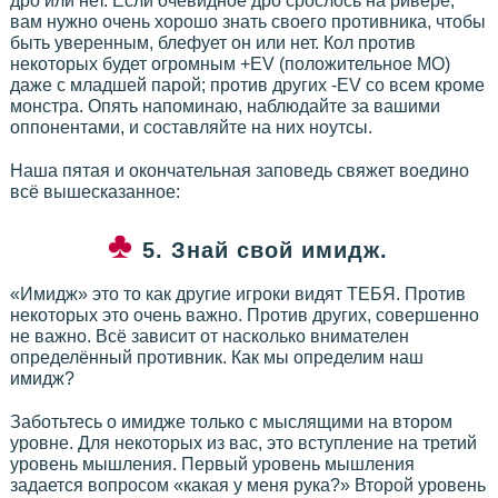
дро или нет. Если очевидное дро срослось на ривере,
вам нужно очень хорошо знать своего противника, чтобы
быть уверенным, блефует он или нет. Кол против
некоторых будет огромным +EV (положительное МО)
даже с младшей парой; против других -EV со всем кроме
монстра. Опять напоминаю, наблюдайте за вашими
оппонентами, и составляйте на них ноутсы.
Наша пятая и окончательная заповедь свяжет воедино
всё вышесказанное:
5. Знай свой имидж.
«Имидж» это то как другие игроки видят ТЕБЯ. Против
некоторых это очень важно. Против других, совершенно
не важно. Всё зависит от насколько внимателен
определённый противник. Как мы определим наш
имидж?
Заботьтесь о имидже только с мыслящими на втором
уровне. Для некоторых из вас, это вступление на третий
уровень мышления. Первый уровень мышления
задается вопросом «какая у меня рука?» Второй уровень