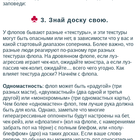
заповеди:
3. Знай доску свою.
У флопов бывают разные «текстуры», и эти текстуры
могут быть опасными или нет, в зависимости что у вас и
какой стартовый диапазон соперника. Более важно, что
разные люди реагируют по-разному при разных
текстурах флопа. На дровянном флопе, если луз-
агрессив играет чек-кол, ожидайте монстра, а если луз-
пассив чек-колит, ожидайте.... всего чего угодно. Как
влияет текстура доски? Начнём с флопа.
Одномастность
: флоп может быть «радугой» (три
разных масти), «двухмастный» (два одной и третья
другой) или «монохромным» (три одномастных карты).
Чем более «одномастен» флоп, тем лучше рука должна
быть для кола. Однако, заметьте что многие
гиперагрессивные оппоненты будут настроены на бет,
чек-рейз, или «флоатинг» (кол на флопе, с намерениями
забрать пот на тёрне) с полным блефом, или «полу-
блеффом» (дро) на таких досках. Если ваше слово
первое, то обычно вы можете украсть пот относительно