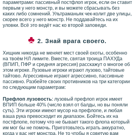
параметрами: пассивный постфлоп игрок, если он ставит
первым у него монстр, и вы можете сбрасывать без
каких либо сомнений. Ультраманьяк чек-колит две улицы,
скорее всего у него монстр. Не поддавайтесь на их
уловки. Всё это ведёт нас ко второй заповеди.
2. Знай врага своего.
Хищник никогда не меняет мест своей охоты, особенно
на твоём НЛ лимите. Вместе, святая троица ПАХУДа
(ВПИП, ПФР и средняя агрессия) расскажут о многое об
этом игроке. Лузовые игроки играют лузово, тайтовые
тайтово. Агрессивные играют агрессивно, пассивные
пассивно. Разбейте своих противников на три категории
по следующим параметрам:
Префлоп лузовость
: лузовый префлоп игрок имеет
ВПИП больше 40% (число взял от балды, но вы поняли
суть). Эти игроки имеют мусор на префлопе, и любая
ваша рука превосходит их диапазон. Бойтесь их на
постфлопе, потому что не бывает такого флопа который
им мог бы не помочь. Приготовьтесь играть аккуратно,
когда у вас нет монстра. Не то чтобы я советую вам