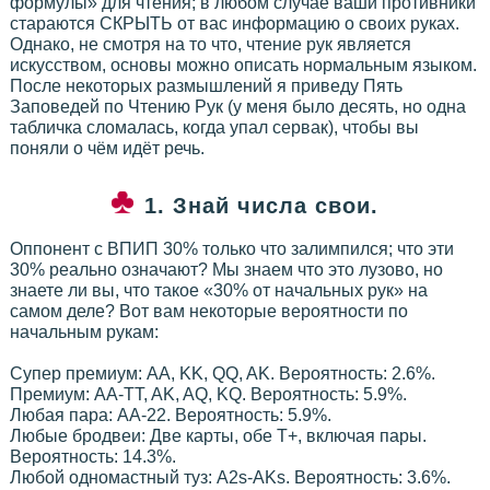
формулы» для чтения; в любом случае ваши противники
стараются СКРЫТЬ от вас информацию о своих руках.
Однако, не смотря на то что, чтение рук является
искусством, основы можно описать нормальным языком.
После некоторых размышлений я приведу Пять
Заповедей по Чтению Рук (у меня было десять, но одна
табличка сломалась, когда упал сервак), чтобы вы
поняли о чём идёт речь.
1. Знай числа свои.
Оппонент с ВПИП 30% только что залимпился; что эти
30% реально означают? Мы знаем что это лузово, но
знаете ли вы, что такое «30% от начальных рук» на
самом деле? Вот вам некоторые вероятности по
начальным рукам:
Супер премиум: AA, KK, QQ, AK. Вероятность: 2.6%.
Премиум: AA-TT, AK, AQ, KQ. Вероятность: 5.9%.
Любая пара: AA-22. Вероятность: 5.9%.
Любые бродвеи: Две карты, обе T+, включая пары.
Вероятность: 14.3%.
Любой одномастный туз: A2s-AKs. Вероятность: 3.6%.