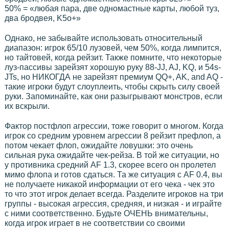
50% = «любая пара, две одномастные карты, любой туз,
два бродвея, K5o+»
Однако, не забывайте использовать относительный
диапазон: игрок 65/10 лузовей, чем 50%, когда лимпится,
но тайтовей, когда рейзит. Также помните, что некоторые
луз-пассивы зарейзят хорошую руку 88-JJ, AJ, KQ, и 54s-
JTs, но НИКОГДА не зарейзят премиум QQ+, AK, and AQ -
такие игроки будут слоуплеить, чтобы скрыть силу своей
руки. Запоминайте, как они разыгрывают монстров, если
их вскрыли.
Фактор постфлоп агрессии, тоже говорит о многом. Когда
игрок со средним уровнем агрессии 8 рейзит префлоп, а
потом чекает флоп, ожидайте ловушки: это очень
сильная рука ожидайте чек-рейза. В той же ситуации, но
у противника средний AF 1.3, скорее всего он пролетел
мимо флопа и готов сдаться. Та же ситуация с AF 0.4, вы
не получаете никакой информации от его чека - чек это
то что этот игрок делает всегда. Разделите игроков на три
группы - высокая агрессия, средняя, и низкая - и играйте
с ними соответственно. Будьте ОЧЕНЬ внимательны,
когда игрок играет в не соответствии со своими