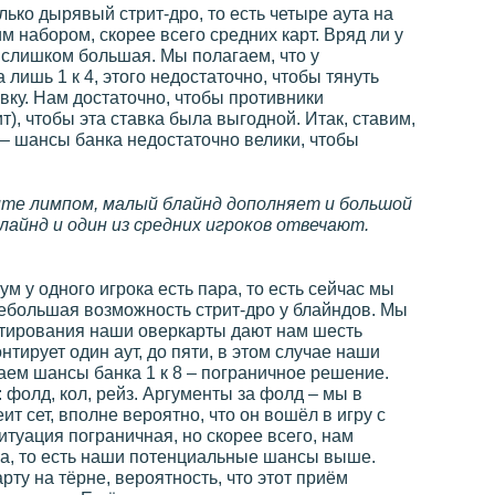
олько дырявый стрит-дро, то есть четыре аута на
м набором, скорее всего средних карт. Вряд ли у
е слишком большая. Мы полагаем, что у
 лишь 1 к 4, этого недостаточно, чтобы тянуть
вку. Нам достаточно, чтобы противники
), чтобы эта ставка была выгодной. Итак, ставим,
 – шансы банка недостаточно велики, чтобы
дите лимпом, малый блайнд дополняет и большой
лайнд и один из средних игроков отвечают.
ум у одного игрока есть пара, то есть сейчас мы
 небольшая возможность стрит-дро у блайндов. Мы
онтирования наши оверкарты дают нам шесть
нтирует один аут, до пяти, в этом случае наши
чаем шансы банка 1 к 8 – пограничное решение.
фолд, кол, рейз. Аргументы за фолд – мы в
ит сет, вполне вероятно, что он вошёл в игру с
итуация пограничная, но скорее всего, нам
ама, то есть наши потенциальные шансы выше.
ту на тёрне, вероятность, что этот приём