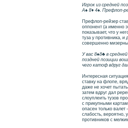
Игрок из средней по
A♠ 8♦ 4♠. Префлоп-
Префлоп-рейзер стави
оппонент (а именно э
показывает, что у не
туза у противника, 
совершенно мизерны
У вас 8♠8♣ в средней
поздней позиции вош
чего катоф вдруг да
Интересная ситуация
ставку на флопе, вря
даже не хочет пытать
затем вдруг дал рере
слоуплеить тузов про
с прикупными картам
опасен только валет 
слабость, вероятно, 
противников с мелки