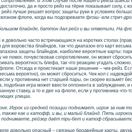
в сопротивления. В этом случае после нашего рейза шансы б
достаточно, да и просто рейз на тёрне показывает силу, с к
рейз лучше решает вопрос защиты руки в условиях большог
вязном флопе, когда вы подозреваете флэш- или стрит-дро
 большом блайнде, баттон дал рейз и вы ответили. На фл
и довольно часто встречающаяся на коротких столах (правда
 для воровства блайндов, так что диапазон его карт весьма
апазона защиты блайндов, наиболее вероятные карты: пары
 не помог, почувствовав сопротивление, он может сбросить
тривать вероятность блефа, так что реакцию угадать сложн
флопе. Отсюда и проистекает наше решение – чек-рейз. Если
весьма вероятно), он может сброситься. Чек-кол с надеждой
если у противника нет старшей пары, он скорее возьмёт бе
а, подобная игра может ввести оппонента в заблуждение, и 
анную ставку, а то и две на флопе, если у противника что-т
дующих улицах.
не. Игрок из средней позиции поднимает, игрок за ним т
, также как и катофф, и вы, и малый блайнд. Пять игрок
 поднимаете, рейзер даёт три-бет и катоф сбрасывает
опе довольно опасный – связные бродвейные карты, двухма