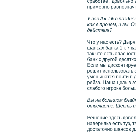
сработает, довольно 
примерно равнозначн
У вас A♠ T♣ в поздне
как в прочем, и вы. 
действия?
Что у нас есть? Дыряв
шансах банка 1 к 7 к
так что есть опаснос
банк с другой десятк
Если мы дисконтируем
решит использовать с
уменьшатся почти в 
рейза. Наша цель в э
слабого игрока больш
Вы на большом блайн
отвечаете. Шесть и
Решение здесь доволь
наверняка есть туз, 
достаточно шансов дл