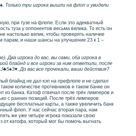
♠. Только три игрока вышли на флоп и увидели
ную, при тузе на флопе. Если это адекватный
ость туза у оппонентов весьма велика. То есть он
к не настолько велик, чтобы проверять наличие
м парам, и наши шансы на улучшение 23 к 1 –
. Два игрока до вас, вы сами, оба игрока в
шой блайнд и все игроки за ним ответили, после
 J♣5♠3♥. До вас все прочекали, ваши действия?
ый блайнд не дал кэп на префлопе и не сделал
и таком количестве противников и таком банке он
нит из банка. Катоф отвечал после трёх лимперов и
лько с ранних позиций. После трёх лимперов
будущее бесплатные карты, а также увеличить банк
чный флоп. У нас сейчас вторая пара, нам
Опять же уже четыре игрока показали свою
йз от катофа, который мог бы помочь выгнать