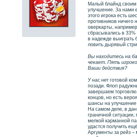
Малый блайнд своим че
улучшение. За нами е
этого игрока есть ше
противников ничего н
оверкарты, например
сбрасывались в 33% с
в надежде выиграть 
ловить дырявый стрит
Вы находитесь на ба
чекает. Пять игроко
Ваши действия?
У нас нет готовой ко
позади. Флоп радужны
завершаем торговлю,
концов, но есть веро
шансы на улучшение к
На самом деле, в да
граничной ситуации, 
мелкой карманной пар
удастся получить ещё
Аргументы за рейз – 