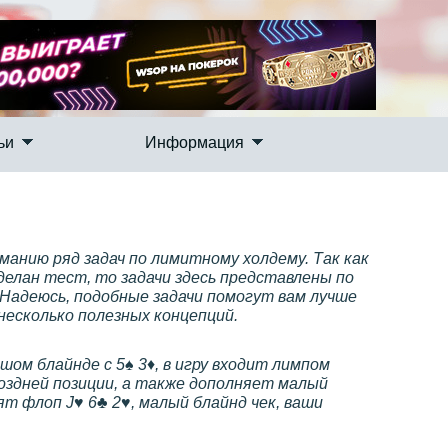
ьи
Информация
анию ряд задач по лимитному холдему. Так как
делан тест, то задачи здесь представлены по
. Надеюсь, подобные задачи помогут вам лучше
 несколько полезных концепций.
шом блайнде с 5♠ 3♦, в игру входит лимпом
поздней позиции, а также дополняет малый
ят флоп J♥ 6♣ 2♥, малый блайнд чек, ваши