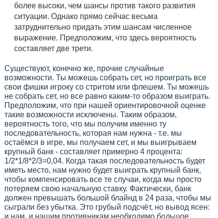
более высоки, чем шансы против такого развития
ситуации. Однако прямо сейчас весьма
затруднительно придать этим шансам численное
выражение. Предположим, что здесь вероятность
составляет две трети.
Существуют, конечно же, прочие случайные
возможности. Ты можешь собрать сет, но проиграть все
свои фишки игроку со стритом или флешем. Ты можешь
не собрать сет, но все равно каким-то образом выиграть.
Предположим, что при нашей ориентировочной оценке
такие возможности исключены. Таким образом,
вероятность того, что мы получим именно ту
последовательность, которая нам нужна - т.е. мы
остаёмся в игре, мы получаем сет, и мы выигрываем
крупный банк - составляет примерно 4 процента:
1/2*1/8*2/3=0,04. Когда такая последовательность будет
иметь место, нам нужно будет выиграть крупный банк,
чтобы компенсировать все те случаи, когда мы просто
потеряем свою начальную ставку. Фактически, банк
должен превышать большой блайнд в 24 раза, чтобы мы
сыграли без убытка. Это грубый подсчёт, но вывод ясен:
и нам, и нашим противникам необходимо большое