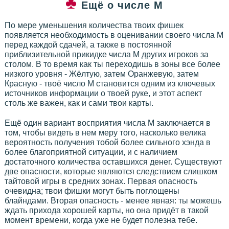
Ещё о числе М
По мере уменьшения количества твоих фишек
появляется необходимость в оценивании своего числа М
перед каждой сдачей, а также в постоянной
приблизительной прикидке числа М других игроков за
столом. В то время как ты переходишь в зоны все более
низкого уровня - Жёлтую, затем Оранжевую, затем
Красную - твоё число М становится одним из ключевых
источников информации о твоей руке, и этот аспект
столь же важен, как и сами твои карты.
Ещё один вариант восприятия числа М заключается в
том, чтобы видеть в нем меру того, насколько велика
вероятность получения тобой более сильного хэнда в
более благоприятной ситуации, и с наличием
достаточного количества оставшихся денег. Существуют
две опасности, которые являются следствием слишком
тайтовой игры в средних зонах. Первая опасность
очевидна; твои фишки могут быть поглощены
блайндами. Вторая опасность - менее явная: ты можешь
ждать прихода хорошей карты, но она придёт в такой
момент времени, когда уже не будет полезна тебе.