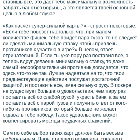
ставишь всё, это даёт тебе максимальную возможность
забрать банк без борьбы, а это является твоей основной
целью в любом случае.
«Как насчёт супер-сильной карты?» - спросят некоторые.
«Если тебе повезёт настолько, что, при малом
количестве фишек, тебе придёт пара тузов, то не следует
ли сделать минимальную ставку, чтобы привлечь
противников к участию в игре?» В целом, ответ
отрицательный. Если ты уже пару раз поставил все, а
теперь вдруг делаешь минимальную ставку, то даже
самый несообразительный противник догадается, что
здесь что-то не так. Лучше надеяться на то, что твои
предшествующие действия послужат достаточной
защитой, и поставить всё, имея сильную руку. В покере
не существует большего удовольствия, чем пару раз
поставить всё со слабой рукой, украсть банк, а затем
поставить всё с парой тузов и получить ответ от кого-
либо из противников, который больше не желает
отдавать тебе победу. Такое удовольствие может
компенсировать месяцы неудачных сражений.
Сам по себе выбор твоих карт должен быть весьма
либеральным. Пары старшего номинала, среднего