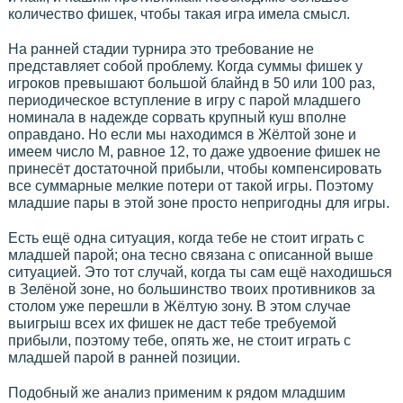
количество фишек, чтобы такая игра имела смысл.
На ранней стадии турнира это требование не
представляет собой проблему. Когда суммы фишек у
игроков превышают большой блайнд в 50 или 100 раз,
периодическое вступление в игру с парой младшего
номинала в надежде сорвать крупный куш вполне
оправдано. Но если мы находимся в Жёлтой зоне и
имеем число М, равное 12, то даже удвоение фишек не
принесёт достаточной прибыли, чтобы компенсировать
все суммарные мелкие потери от такой игры. Поэтому
младшие пары в этой зоне просто непригодны для игры.
Есть ещё одна ситуация, когда тебе не стоит играть с
младшей парой; она тесно связана с описанной выше
ситуацией. Это тот случай, когда ты сам ещё находишься
в Зелёной зоне, но большинство твоих противников за
столом уже перешли в Жёлтую зону. В этом случае
выигрыш всех их фишек не даст тебе требуемой
прибыли, поэтому тебе, опять же, не стоит играть с
младшей парой в ранней позиции.
Подобный же анализ применим к рядом младшим