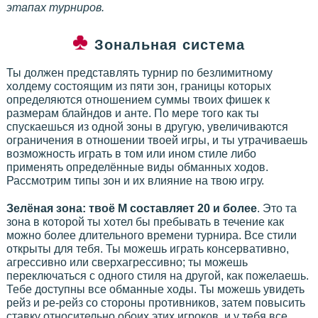
этапах турниров.
Зональная система
Ты должен представлять турнир по безлимитному
холдему состоящим из пяти зон, границы которых
определяются отношением суммы твоих фишек к
размерам блайндов и анте. По мере того как ты
спускаешься из одной зоны в другую, увеличиваются
ограничения в отношении твоей игры, и ты утрачиваешь
возможность играть в том или ином стиле либо
применять определённые виды обманных ходов.
Рассмотрим типы зон и их влияние на твою игру.
Зелёная зона: твоё М составляет 20 и более
. Это та
зона в которой ты хотел бы пребывать в течение как
можно более длительного времени турнира. Все стили
открыты для тебя. Ты можешь играть консервативно,
агрессивно или сверхагрессивно; ты можешь
переключаться с одного стиля на другой, как пожелаешь.
Тебе доступны все обманные ходы. Ты можешь увидеть
рейз и ре-рейз со стороны противников, затем повысить
ставку относительно обоих этих игроков, и у тебя все