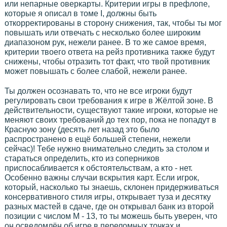
или непарные оверкарты. Критерии игры в префлопе,
которые я описал в томе I, должны быть
откорректированы в сторону снижения, так, чтобы ты мог
повышать или отвечать с несколько более широким
диапазоном рук, нежели ранее. В то же самое время,
критерии твоего ответа на рейз противника также будут
снижены, чтобы отразить тот факт, что твой противник
может повышать с более слабой, нежели ранее.
Ты должен осознавать то, что не все игроки будут
регулировать свои требования к игре в Жёлтой зоне. В
действительности, существуют такие игроки, которые не
меняют своих требований до тех пор, пока не попадут в
Красную зону (десять лет назад это было
распространено в ещё большей степени, нежели
сейчас)! Тебе нужно внимательно следить за столом и
стараться определить, кто из соперников
приспосабливается к обстоятельствам, а кто - нет.
Особенно важны случаи вскрытия карт. Если игрок,
который, насколько ты знаешь, склонен придерживаться
консервативного стиля игры, открывает туза и десятку
разных мастей в сдаче, где он открывал банк из второй
позиции с числом М - 13, то ты можешь быть уверен, что
он осведомлён об игре в переломных точках и