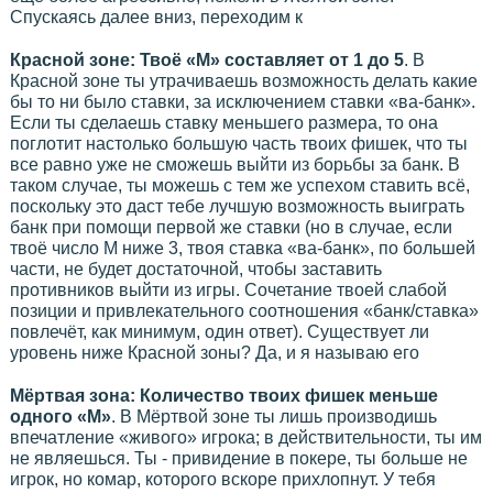
Спускаясь далее вниз, переходим к
Красной зоне: Твоё «М» составляет от 1 до 5
. В
Красной зоне ты утрачиваешь возможность делать какие
бы то ни было ставки, за исключением ставки «ва-банк».
Если ты сделаешь ставку меньшего размера, то она
поглотит настолько большую часть твоих фишек, что ты
все равно уже не сможешь выйти из борьбы за банк. В
таком случае, ты можешь с тем же успехом ставить всё,
поскольку это даст тебе лучшую возможность выиграть
банк при помощи первой же ставки (но в случае, если
твоё число М ниже 3, твоя ставка «ва-банк», по большей
части, не будет достаточной, чтобы заставить
противников выйти из игры. Сочетание твоей слабой
позиции и привлекательного соотношения «банк/ставка»
повлечёт, как минимум, один ответ). Существует ли
уровень ниже Красной зоны? Да, и я называю его
Мёртвая зона: Количество твоих фишек меньше
одного «М»
. В Мёртвой зоне ты лишь производишь
впечатление «живого» игрока; в действительности, ты им
не являешься. Ты - привидение в покере, ты больше не
игрок, но комар, которого вскоре прихлопнут. У тебя