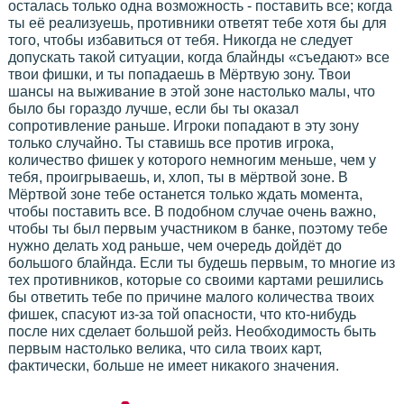
осталась только одна возможность - поставить все; когда
ты её реализуешь, противники ответят тебе хотя бы для
того, чтобы избавиться от тебя. Никогда не следует
допускать такой ситуации, когда блайнды «съедают» все
твои фишки, и ты попадаешь в Мёртвую зону. Твои
шансы на выживание в этой зоне настолько малы, что
было бы гораздо лучше, если бы ты оказал
сопротивление раньше. Игроки попадают в эту зону
только случайно. Ты ставишь все против игрока,
количество фишек у которого немногим меньше, чем у
тебя, проигрываешь, и, хлоп, ты в мёртвой зоне. В
Мёртвой зоне тебе останется только ждать момента,
чтобы поставить все. В подобном случае очень важно,
чтобы ты был первым участником в банке, поэтому тебе
нужно делать ход раньше, чем очередь дойдёт до
большого блайнда. Если ты будешь первым, то многие из
тех противников, которые со своими картами решились
бы ответить тебе по причине малого количества твоих
фишек, спасуют из-за той опасности, что кто-нибудь
после них сделает большой рейз. Необходимость быть
первым настолько велика, что сила твоих карт,
фактически, больше не имеет никакого значения.