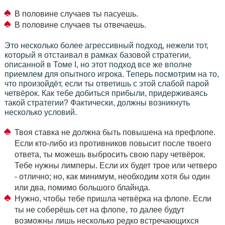
В половине случаев ты пасуешь.
В половине случаев ты отвечаешь.
Это несколько более агрессивный подход, нежели тот,
который я отстаивал в рамках базовой стратегии,
описанной в Томе I, но этот подход все же вполне
приемлем для опытного игрока. Теперь посмотрим на то,
что произойдёт, если ты ответишь с этой слабой парой
четвёрок. Как тебе добиться прибыли, придерживаясь
такой стратегии? Фактически, должны возникнуть
несколько условий.
Твоя ставка не должна быть повышена на префлопе.
Если кто-либо из противников повысит после твоего
ответа, ты можешь выбросить свою пару четвёрок.
Тебе нужны лимперы. Если их будет трое или четверо
- отлично; но, как минимум, необходим хотя бы один
или два, помимо большого блайнда.
Нужно, чтобы тебе пришла четвёрка на флопе. Если
ты не соберёшь сет на флопе, то далее будут
возможны лишь несколько редко встречающихся