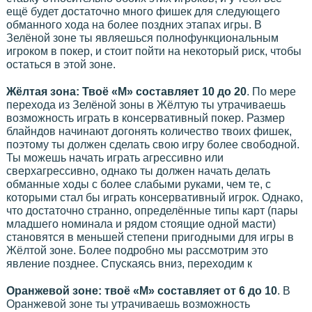
ещё будет достаточно много фишек для следующего
обманного хода на более поздних этапах игры. В
Зелёной зоне ты являешься полнофункциональным
игроком в покер, и стоит пойти на некоторый риск, чтобы
остаться в этой зоне.
Жёлтая зона: Твоё «М» составляет 10 до 20
. По мере
перехода из Зелёной зоны в Жёлтую ты утрачиваешь
возможность играть в консервативный покер. Размер
блайндов начинают догонять количество твоих фишек,
поэтому ты должен сделать свою игру более свободной.
Ты можешь начать играть агрессивно или
сверхагрессивно, однако ты должен начать делать
обманные ходы с более слабыми руками, чем те, с
которыми стал бы играть консервативный игрок. Однако,
что достаточно странно, определённые типы карт (пары
младшего номинала и рядом стоящие одной масти)
становятся в меньшей степени пригодными для игры в
Жёлтой зоне. Более подробно мы рассмотрим это
явление позднее. Спускаясь вниз, переходим к
Оранжевой зоне: твоё «М» составляет от 6 до 10
. В
Оранжевой зоне ты утрачиваешь возможность