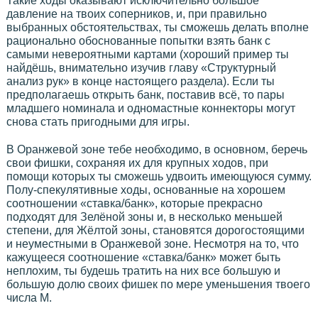
Такие ходы оказывают исключительно большое
давление на твоих соперников, и, при правильно
выбранных обстоятельствах, ты сможешь делать вполне
рационально обоснованные попытки взять банк с
самыми невероятными картами (хороший пример ты
найдёшь, внимательно изучив главу «Структурный
анализ рук» в конце настоящего раздела). Если ты
предполагаешь открыть банк, поставив всё, то пары
младшего номинала и одномастные коннекторы могут
снова стать пригодными для игры.
В Оранжевой зоне тебе необходимо, в основном, беречь
свои фишки, сохраняя их для крупных ходов, при
помощи которых ты сможешь удвоить имеющуюся сумму.
Полу-спекулятивные ходы, основанные на хорошем
соотношении «ставка/банк», которые прекрасно
подходят для Зелёной зоны и, в несколько меньшей
степени, для Жёлтой зоны, становятся дорогостоящими
и неуместными в Оранжевой зоне. Несмотря на то, что
кажущееся соотношение «ставка/банк» может быть
неплохим, ты будешь тратить на них все большую и
большую долю своих фишек по мере уменьшения твоего
числа М.