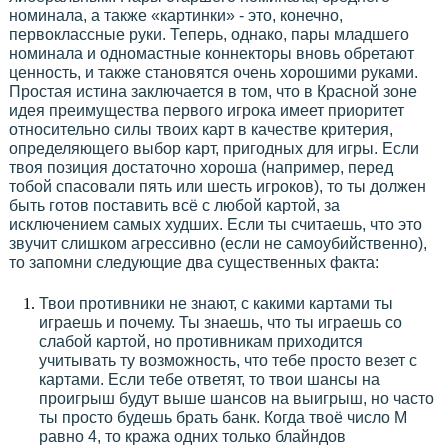
номинала, а также «картинки» - это, конечно,
первоклассные руки. Теперь, однако, пары младшего
номинала и одномастные коннекторы вновь обретают
ценность, и также становятся очень хорошими руками.
Простая истина заключается в том, что в Красной зоне
идея преимущества первого игрока имеет приоритет
относительно силы твоих карт в качестве критерия,
определяющего выбор карт, пригодных для игры. Если
твоя позиция достаточно хороша (например, перед
тобой спасовали пять или шесть игроков), то ты должен
быть готов поставить всё с любой картой, за
исключением самых худших. Если ты считаешь, что это
звучит слишком агрессивно (если не самоубийственно),
то запомни следующие два существенных факта:
Твои противники не знают, с какими картами ты
играешь и почему. Ты знаешь, что ты играешь со
слабой картой, но противникам приходится
учитывать ту возможность, что тебе просто везет с
картами. Если тебе ответят, то твои шансы на
проигрыш будут выше шансов на выигрыш, но часто
ты просто будешь брать банк. Когда твоё число М
равно 4, то кража одних только блайндов