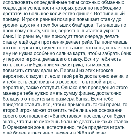
использовать определённые типы сложных обманных
ходов, для успешности которых резонно необходимо
достаточно большое количество фишек. Вот типичный
пример. Игрок в ранней позиции повышает ставку до
уровня двух или трёх больших блайндов. Ты знаешь по
прошлому опыту, что он, вероятно, пытается украсть
банк. Но раньше, чем приходит твоя очередь делать
ставку, ещё один противник делает рейз. Ты понимаешь,
что он, вероятно, видел то же самое, что и ты, и знает, что
ему не нужна особенно сильна карта, чтобы забрать банк
у первого игрока, делавшего ставку. Если у тебя есть
хоть сколь-нибудь приемлемая рука, ты можешь
повысить ставку дальше. Первый из этих игроков,
вероятно, спасует, и, если твой рейз достаточно велик, и
у тебя есть ещё фишки в резерве, то второй игрок,
вероятно, также отступит. Однако для проведения этого
маневра тебе нужно иметь сумму фишек, достаточно
большую относительно размера банка. Если тебе
придётся ставить все, чтобы применить такой приём, то
второй игрок может ответить тебе лишь на основании
своего соотношения «банк/ставка», поскольку он будет
знать, что ты не сможешь больше делать никаких ставок.
В Оранжевой зоне, естественно, тебе придётся играть
ещё более агрессивно, нежели в Жёлтой зоне.