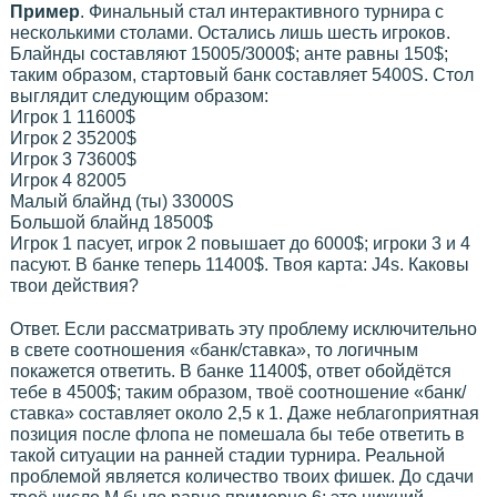
Пример
. Финальный стал интерактивного турнира с
несколькими столами. Остались лишь шесть игроков.
Блайнды составляют 15005/3000$; анте равны 150$;
таким образом, стартовый банк составляет 5400S. Стол
выглядит следующим образом:
Игрок 1 11600$
Игрок 2 35200$
Игрок 3 73600$
Игрок 4 82005
Малый блайнд (ты) 33000S
Большой блайнд 18500$
Игрок 1 пасует, игрок 2 повышает до 6000$; игроки 3 и 4
пасуют. В банке теперь 11400$. Твоя карта: J4s. Каковы
твои действия?
Ответ. Если рассматривать эту проблему исключительно
в свете соотношения «банк/ставка», то логичным
покажется ответить. В банке 11400$, ответ обойдётся
тебе в 4500$; таким образом, твоё соотношение «банк/
ставка» составляет около 2,5 к 1. Даже неблагоприятная
позиция после флопа не помешала бы тебе ответить в
такой ситуации на ранней стадии турнира. Реальной
проблемой является количество твоих фишек. До сдачи