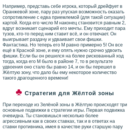
Например, представь себе игрока, который дрейфует в
Оранжевой зоне, пару раз упуская возможность оказать
сопротивление с едва приемлемой (для такой ситуации)
картой. Когда его число М наконец становится равным 2,
вдруг возникает сценарий его мечты. Ему приходит пара
тузов, кто-то перед ним ставит всё, и он отвечает. Он
выигрывает раздачу и удваивает свои фишки.
Фантастика. Но теперь его М равно примерно 5! Он все
ещё в Красной зоне, и ему опять нужно срочно удвоить
фишки. Если бы он решился на более рискованный ход
тогда, когда его М было в районе 7, то в результате
удвоения оно стало бы равно 14, и он бы перешел в
Жёлтую зону, что дало бы ему некоторое количество
такого драгоценного времени!
Стратегия для Жёлтой зоны
При переходе из Зелёной зоны в Жёлтую происходят три
основные подвижки в стратегии игры. Первая подвижка
очевидна. Ты становишься несколько более
агрессивным как в своих ставках, так и в ответах на
ставки противника, имея в качестве руки старшую пару