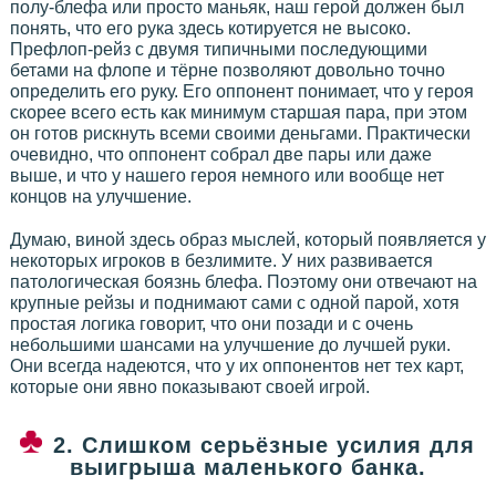
полу-блефа или просто маньяк, наш герой должен был
понять, что его рука здесь котируется не высоко.
Префлоп-рейз с двумя типичными последующими
бетами на флопе и тёрне позволяют довольно точно
определить его руку. Его оппонент понимает, что у героя
скорее всего есть как минимум старшая пара, при этом
он готов рискнуть всеми своими деньгами. Практически
очевидно, что оппонент собрал две пары или даже
выше, и что у нашего героя немного или вообще нет
концов на улучшение.
Думаю, виной здесь образ мыслей, который появляется у
некоторых игроков в безлимите. У них развивается
патологическая боязнь блефа. Поэтому они отвечают на
крупные рейзы и поднимают сами с одной парой, хотя
простая логика говорит, что они позади и с очень
небольшими шансами на улучшение до лучшей руки.
Они всегда надеются, что у их оппонентов нет тех карт,
которые они явно показывают своей игрой.
2. Слишком серьёзные усилия для
выигрыша маленького банка.