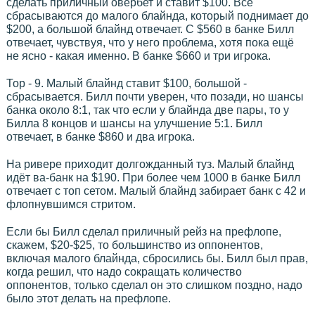
сделать приличный овербет и ставит $100. Все
сбрасываются до малого блайнда, который поднимает до
$200, а большой блайнд отвечает. С $560 в банке Билл
отвечает, чувствуя, что у него проблема, хотя пока ещё
не ясно - какая именно. В банке $660 и три игрока.
Тор - 9. Малый блайнд ставит $100, большой -
сбрасывается. Билл почти уверен, что позади, но шансы
банка около 8:1, так что если у блайнда две пары, то у
Билла 8 концов и шансы на улучшение 5:1. Билл
отвечает, в банке $860 и два игрока.
На ривере приходит долгожданный туз. Малый блайнд
идёт ва-банк на $190. При более чем 1000 в банке Билл
отвечает с топ сетом. Малый блайнд забирает банк с 42 и
флопнувшимся стритом.
Если бы Билл сделал приличный рейз на префлопе,
скажем, $20-$25, то большинство из оппонентов,
включая малого блайнда, сбросились бы. Билл был прав,
когда решил, что надо сокращать количество
оппонентов, только сделал он это слишком поздно, надо
было этот делать на префлопе.