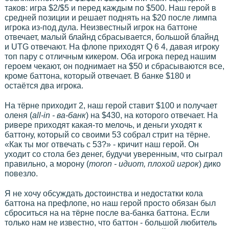
таков: игра $2/$5 и перед каждым по $500. Наш герой в
средней позиции и решает поднять на $20 после лимпа
игрока из-под дула. Неизвестный игрок на баттоне
отвечает, малый блайнд сбрасывается, большой блайнд
и UTG отвечают. На флопе приходят Q 6 4, давая игроку
топ пару с отличным кикером. Оба игрока перед нашим
героем чекают, он поднимает на $50 и сбрасываются все,
кроме баттона, который отвечает. В банке $180 и
остаётся два игрока.
На тёрне приходит 2, наш герой ставит $100 и получает
оленя (
all-in - ва-банк
) на $430, на которого отвечает. На
ривере приходят какая-то мелочь, и деньги уходят к
баттону, который со своими 53 собрал стрит на тёрне.
«Как ты мог отвечать с 53?» - кричит наш герой. Он
уходит со стола без денег, будучи уверенным, что сыграл
правильно, а морону (
moron - идиот, плохой игрок
) дико
повезло.
Я не хочу обсуждать достоинства и недостатки кола
баттона на префлопе, но наш герой просто обязан был
сброситься на на тёрне после ва-банка баттона. Если
только нам не известно, что баттон - большой любитель