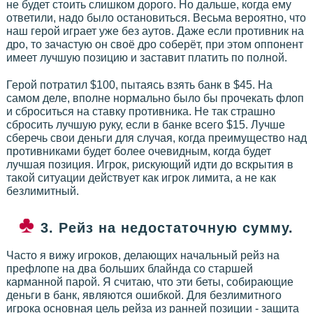
не будет стоить слишком дорого. Но дальше, когда ему
ответили, надо было остановиться. Весьма вероятно, что
наш герой играет уже без аутов. Даже если противник на
дро, то зачастую он своё дро соберёт, при этом оппонент
имеет лучшую позицию и заставит платить по полной.
Герой потратил $100, пытаясь взять банк в $45. На
самом деле, вполне нормально было бы прочекать флоп
и сброситься на ставку противника. Не так страшно
сбросить лучшую руку, если в банке всего $15. Лучше
сберечь свои деньги для случая, когда преимущество над
противниками будет более очевидным, когда будет
лучшая позиция. Игрок, рискующий идти до вскрытия в
такой ситуации действует как игрок лимита, а не как
безлимитный.
3. Рейз на недостаточную сумму.
Часто я вижу игроков, делающих начальный рейз на
префлопе на два больших блайнда со старшей
карманной парой. Я считаю, что эти беты, собирающие
деньги в банк, являются ошибкой. Для безлимитного
игрока основная цель рейза из ранней позиции - защита