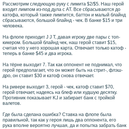
Рассмотрим следующую руку с лимита $2/$5. Наш герой
входит лимпом из-под дула с АТ. Все сбрасываются до
катофа, который также лимпится, баттон и малый блайнд
сбрасываются, большой блайнд - чек. В банке $15 и три
человека.
На флопе приходит J J T, давая игроку две пары с топ-
кикером. Большой блайнд чек, наш герой ставит $15,
считая что у него хорошая карта. Отвечает только катоф -
теперь в банке $45 и два игрока.
На тёрне выходит 7. Так как оппонент не поднимал, что
герой предполагает, что он может быть на стрит-, флэш-
дро, он ставит $30 и катоф снова отвечает.
На ривере выходит 3, герой - чек, катоф ставит $70,
герой отвечает, надеясь на блеф или худшую десятку.
Противник показывает KJ и забирает банк с тройкой
валетов.
Где была сделана ошибка? Ставка на флопе была
правильной, так как у героя лишь два оппонента, его
рука вполне вероятно лучшая, да и попытка забрать банк