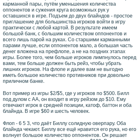
карманной пары, путём уменьшения количества
оппонентов и сужения круга возможных рук у
оставшихся в игре. Подъем до двух блайндов - простое
приглашение для большинства игроков войти в игру
практически с любой картой. В результате имеем
большой банк, с большим количеством оппонентов и
всего лишь парой на руках. Со старшими карманными
парами лучше, если оппонентов мало, а большая часть
денег вложена на префлопе, а не на поздних этапах
игры. Более того, чем больше игроков лимпнулось перед
вами, тем больше должен быть рейз, чтобы убрать
лишних игроков. На флопе и далее вам не выгодно
иметь большое количество противников при довольно
приличном банке.
Вот пример из игры $2/$5, где у игроков по $500. Билл
под дулом с АА, он входит в игру рейзом до $10. Ему
отвечают игрок в средней позиции, катоф, баттон и оба
блайнда. В игре $60 и шесть человек.
Флоп - 6 5 3, что даёт Биллу солидную оверпару. Оба
блайнда чекают. Биллу все ещё нравится его рука, но его
волнует большое количество оппонентов. Он решает