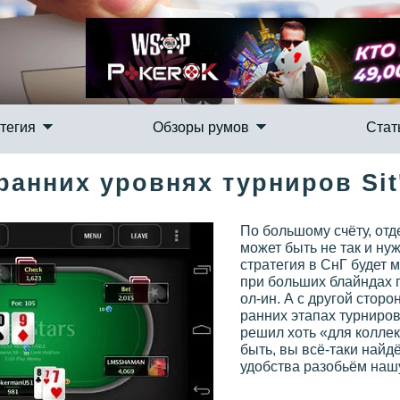
тегия
Обзоры румов
Стат
ранних уровнях турниров Sit
По большому счёту, отд
может быть не так и ну
стратегия в СнГ будет 
при больших блайндах п
ол-ин. А с другой сторо
ранних этапах турниров,
решил хоть «для коллек
быть, вы всё-таки найдё
удобства разобьём нашу