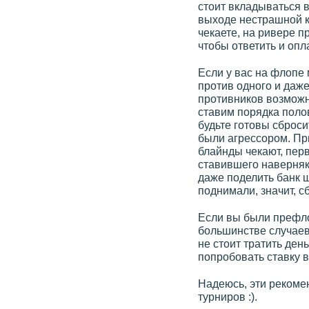
стоит вкладываться в
выходе нестрашной ка
чекаете, на ривере пр
чтобы ответить и опла
Если у вас на флопе 
против одного и даже
противников возможно
ставим порядка полов
будьте готовы сброси
были агрессором. Пр
блайнды чекают, перв
ставившего наверняка
даже поделить банк 
поднимали, значит, с
Если вы были префлоп
большинстве случаев 
не стоит тратить ден
попробовать ставку в
Надеюсь, эти рекомен
турниров :).