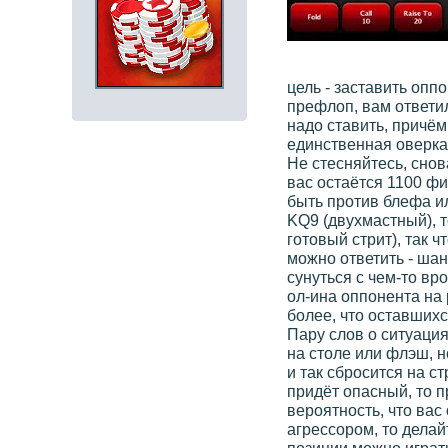
цель - заставить опп
префлоп, вам ответил
надо ставить, причём
единственная оверкар
Не стесняйтесь, снов
вас остаётся 1100 фи
быть против блефа ил
KQ9 (двухмастный), т
готовый стрит), так ч
можно ответить - шан
сунуться с чем-то вр
ол-ина оппонента на 
более, что оставших
Пару слов о ситуация
на столе или флэш, но
и так сбросится на с
придёт опасный, то 
вероятность, что ва
агрессором, то делай