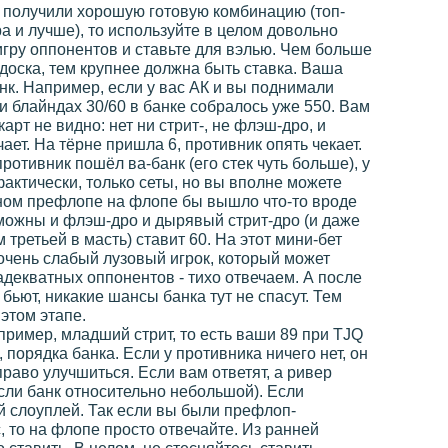
е получили хорошую готовую комбинацию (топ-
ра и лучше), то используйте в целом довольно
игру оппонентов и ставьте для вэлью. Чем больше
доска, тем крупнее должна быть ставка. Ваша
анк. Например, если у вас АК и вы поднимали
и блайндах 30/60 в банке собралось уже 550. Вам
рт не видно: нет ни стрит-, не флэш-дро, и
ает. На тёрне пришла 6, противник опять чекает.
ротивник пошёл ва-банк (его стек чуть больше), у
фактически, только сеты, но вы вполне можете
ичном префлопе на флопе бы вышло что-то вроде
озможны и флэш-дро и дырявый стрит-дро (и даже
 третьей в масть) ставит 60. На этот мини-бет
 очень слабый лузовый игрок, который может
 адекватных оппонентов - тихо отвечаем. А после
бьют, никакие шансы банка тут не спасут. Тем
этом этапе.
пример, младший стрит, то есть ваши 89 при ТJQ
, порядка банка. Если у противника ничего нет, он
 право улучшиться. Если вам ответят, а ривер
сли банк относительно небольшой). Если
й слоуплей. Так если вы были префлоп-
, то на флопе просто отвечайте. Из ранней