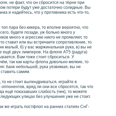
пе, не факт, что он сбросится на тёрне при
том потери будут уже достаточно солидные. Вы
нка и надейтесь, что у противника есть что-то,
оп пара без кикера, то вполне вероятно, что
сего, будете позади, уж больно много у
ков много и агрессию никто не проявляет, то
то ставит или вы встречаете сопротивление, то
нк малый, б) у вас маржинальная рука, в) вы не
 ещё двух лимперов. На флопе АТ5 (радуга)
ывается. Вам тоже стоит сброситься. У
чём, так как карты флопа довольно мелкие, то
я: банк небольшой, рука уязвимая, вы не
 ставить самим.
 то не стоит выпендриваться, играйте в
оппонентов, вряд ли они все сбросятся, так что
 да ещё показавших слабость (чек), то можете
 следующих улицах без улучшения уже не стоит.
ак же играть постфлоп на ранних статиях СнГ-