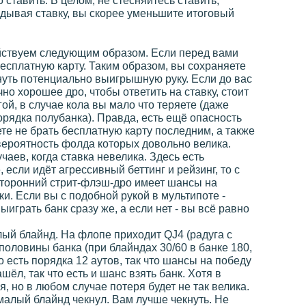
 ставить. В целом, не стесняйтесь ставить,
адывая ставку, вы скорее уменьшите итоговый
ействуем следующим образом. Если перед вами
 бесплатную карту. Таким образом, вы сохраняете
инуть потенциально выигрышную руку. Если до вас
чно хорошее дро, чтобы ответить на ставку, стоит
ой, в случае кола вы мало что теряете (даже
орядка полубанка). Правда, есть ещё опасность
ете не брать бесплатную карту последним, а также
 вероятность фолда которых довольно велика.
аев, когда ставка невелика. Здесь есть
 если идёт агрессивный беттинг и рейзинг, то с
хсторонний стрит-флэш-дро имеет шансы на
и. Если вы с подобной рукой в мультипоте -
ыиграть банк сразу же, а если нет - вы всё равно
лый блайнд. На флопе приходит QJ4 (радуга с
 половины банка (при блайндах 30/60 в банке 180,
о есть порядка 12 аутов, так что шансы на победу
ёл, так что есть и шанс взять банк. Хотя в
я, но в любом случае потеря будет не так велика.
малый блайнд чекнул. Вам лучше чекнуть. Не