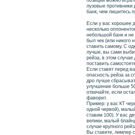
позиции можно играть
лузовые противники 
банк, чем лишитесь 
Если у вас хорошее 
несколько оппонентов
небольшой банк и не 
был чек (или никого н
ставить самому. С од
лучше, вы сами выбир
рейза, в этом случае
поставить самостояте
Если ставят перед ва
опасность рейза за с
дро лучше сбрасыват
улучшение больше 50%
отвечайте, если оста
фаворит.
Пример: у вас КТ чер
одной червой), малый
ставим 100). У вас д
велики, малый блайнд
случае крупного рейз
Вы ставите, лимпер с