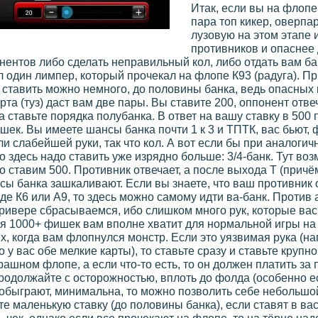
Итак, если вы на флоп
пара топ кикер, оверпа
лузовую на этом этапе 
противников и опаснее 
онентов либо сделать неправильный кол, либо отдать вам б
 один лимпер, который прочекал на флопе К93 (радуга). Пр
 ставить можно немного, до половины банка, ведь опасных ка
та (туз) даст вам две пары. Вы ставите 200, оппонент отвеч
а ставьте порядка полубанка. В ответ на вашу ставку в 500 п
шек. Вы имеете шансы банка почти 1 к 3 и ТПТК, вас бьют, 
и слабейшей руки, так что кол. А вот если бы при аналог
о здесь надо ставить уже изрядно больше: 3/4-банк. Тут в
то ставим 500. Противник отвечает, а после выхода Т (причём
сы банка зашкаливают. Если вы знаете, что ваш противник
оде К6 или A9, то здесь можно самому идти ва-банк. Против
ривере сбрасываемся, ибо слишком много рук, которые вас 
ся 1000+ фишек вам вполне хватит для нормальной игры на 
х, когда вам флопнулся монстр. Если это уязвимая рука (на
 у вас обе мелкие карты), то ставьте сразу и ставьте крупно
трашном флопе, а если что-то есть, то он должен платить за
продолжайте с осторожностью, вплоть до фолда (особенно е
с обыграют, минимальна, то можно позволить себе небольшо
те маленькую ставку (до половины банка), если ставят в вас