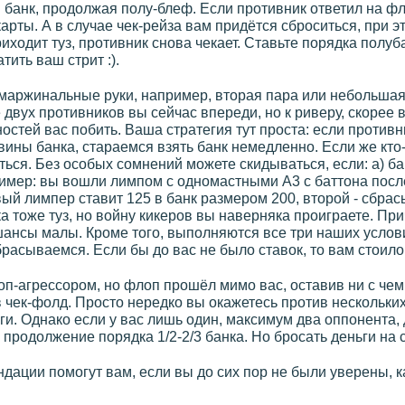
 банк, продолжая полу-блеф. Если противник ответил на фло
рты. А в случае чек-рейза вам придётся сброситься, при э
иходит туз, противник снова чекает. Ставьте порядка полуба
тить ваш стрит :).
маржинальные руки, например, вторая пара или небольшая т
 двух противников вы сейчас впереди, но к риверу, скорее в
стей вас побить. Ваша стратегия тут проста: если противни
ины банка, стараемся взять банк немедленно. Если же кто-
ться. Без особых сомнений можете скидываться, если: а) ба
имер: вы вошли лимпом с одномастными А3 с баттона после
ый лимпер ставит 125 в банк размером 200, второй - сбрас
 тоже туз, но войну кикеров вы наверняка проиграете. При
шансы малы. Кроме того, выполняются все три наших услови
брасываемся. Если бы до вас не было ставок, то вам стоило
-агрессором, но флоп прошёл мимо вас, оставив ни с чем,
чек-фолд. Просто нередко вы окажетесь против нескольких 
ьги. Однако если у вас лишь один, максимум два оппонента,
 продолжение порядка 1/2-2/3 банка. Но бросать деньги на
дации помогут вам, если вы до сих пор не были уверены, к