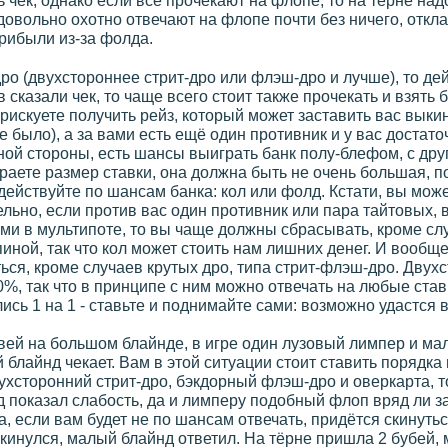
 чек, однако если все прочекают на флопе, то на тёрне надо
довольно охотно отвечают на флопе почти без ничего, откл
прибыли из-за фолда.
дро (двухстороннее стрит-дро или флэш-дро и лучше), то д
 сказали чек, то чаще всего стоит также прочекать и взять
рискуете получить рейз, который может заставить вас вык
е было), а за вами есть ещё один противник и у вас достато
ной стороны, есть шансы выиграть банк полу-блефом, с друг
аете размер ставки, она должна быть не очень большая, п
 действуйте по шансам банка: кол или фолд. Кстати, вы мож
льно, если против вас один противник или пара тайтовых,
ми в мультипоте, то вы чаще должны сбрасывать, кроме случ
пиной, так что кол может стоить нам лишних денег. И вообще,
ься, кроме случаев крутых дро, типа стрит-флэш-дро. Дву
, так что в принципе с ним можно отвечать на любые ставк
лись 1 на 1 - ставьте и поднимайте сами: возможно удастся в
вей на большом блайнде, в игре один лузовый лимпер и ма
 блайнд чекает. Вам в этой ситуации стоит ставить порядка
вухсторонний стрит-дро, бэкдорный флэш-дро и оверкарта, т
 показал слабость, да и лимперу подобный флоп вряд ли заш
а, если вам будет не по шансам отвечать, придётся скинутьс
кинулся, малый блайнд ответил. На тёрне пришла 2 бубей, 