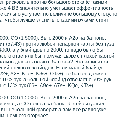
ен рисковать против большого стека (с такими
 ниже 4 ВВ значительно уменьшает эффективность
не сильно уступает по величине большому стеку, то
, чтобы лучше уяснить, с какими руками стоит
000, СО+1 5000). Вы с 2000 и А2о на баттоне,
ит (57:43) против любой непарной карты без туза
 4000, а у блайндов по 2000, то надо было бы
всего ответили бы, получая даже с плохой картой
льно двигать ол-ин с баттона? Это зависит от
ений стеков и блайндов. Если малый блайнд
22+, A2+, KTo+, K8s+, QTs+), то баттон должен
 с 10% рук, а большой блайнд отвечает с 50% рук
ь с 13% рук (66+, A9o+, A7s+, KQo, KTs+).
000, СО+1 2000). Вы с 2000 и А2о на баттоне,
осился, а СО пошел ва-банк. В этой ситуации
 вы небольшой фаворит, а вам все равно уже
ым, немного огорчает.