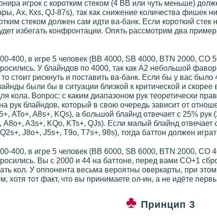
рнира игрок с коротким стеком (4 ВВ или чуть меньше) долж
ры, Ах, Кхs, QJ-87s), так как снижение количества фишек
ротким стеком должен сам идти ва-банк. Если короткий стек 
удет избегать конфронтации. Опять рассмотрим два примера
0-400, в игре 5 человек (ВВ 4000, SB 4000, BTN 2000, СО 5
росились. У блайндов по 4000, так как А2 небольшой фавор
, то стоит рискнуть и поставить ва-банк. Если бы у вас было
блайнды были бы в ситуации близкой к критической и скорее 
 кола. Вопрос: с каким диапазоном рук теоретически прави
на рук блайндов, который в свою очередь зависит от отнош
5+, ATo+, A8s+, KQs), а большой блайнд отвечает с 25% рук (
+, A8o+, A3s+, KQo, KTs+, QJs). Если малый блайнд отвечает
 Q2s+, J8o+, J5s+, T9o, T7s+, 98s), тогда баттон должен играт
0-400, в игре 5 человек (ВВ 6000, SB 6000, BTN 2000, СО 4
росились. Вы с 2000 и 44 на баттоне, перед вами СО+1 сбр
ть кол. У оппонента весьма вероятны оверкарты, при этом
м, хотя тот факт, что вы принимаете ол-ин, а не идёте перв
Принцип 3