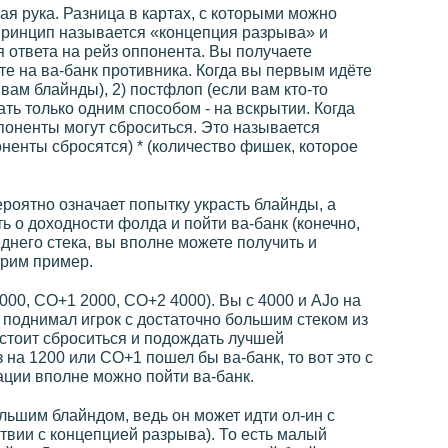
ная рука. Разница в картах, с которыми можно
 принцип называется «концепция разрыва» и
ля ответа на рейз оппонента. Вы получаете
те на ва-банк противника. Когда вы первым идёте
 вам блайнды), 2) постфлоп (если вам кто-то
ать только одним способом - на вскрытии. Когда
ппоненты могут сброситься. Это называется
поненты сбросятся) * (количество фишек, которое
ероятно означает попытку украсть блайнды, а
 о доходности фолда и пойти ва-банк (конечно,
еднего стека, вы вполне можете получить и
трим пример.
000, СО+1 2000, СО+2 4000). Вы с 4000 и АJо на
к поднимал игрок с достаточно большим стеком из
 стоит сброситься и подождать лучшей
 на 1200 или СО+1 пошел бы ва-банк, то вот это с
ации вполне можно пойти ва-банк.
льшим блайндом, ведь он может идти ол-ин с
твии с концепцией разрыва). То есть малый