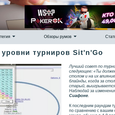
тегия
Обзоры румов
Стат
 уровни турниров Sit'n'Go
Лучший совет по турни
следующее: «Ты долже
столом и на их влияние
блайнды, когда за сто
старый, выигрывается
Наблюдай за изменени
Сиафоне
.
К последним раундам т
по сравнению с вашим с