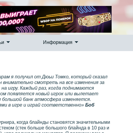
ьи
Информация
рам я получил от Дюьи Томко, который сказал
н внимательно смотреть на все изменения за
 на игру. Каждый раз, когда поднимаются
лом появляется новый игрок или вылетает
 большой банк атмосфера изменяется.
ями в игре и играй соответственно»
Боб
урнира, когда блайнды становятся значительными
теком (стек больше большого блайнда в 10 раз и