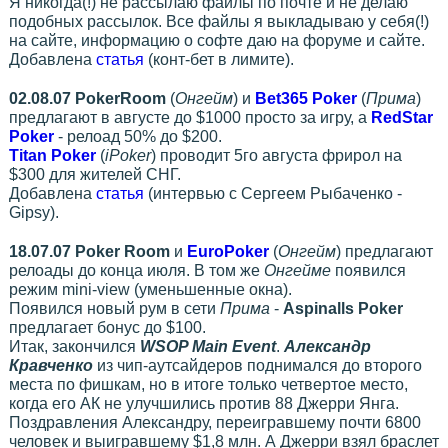
Я никогда(!) не рассылаю файлы по почте и не делаю
подобных рассылок. Все файлы я выкладываю у себя(!)
на сайте, информацию о софте даю на форуме и сайте.
Добавлена
статья
(конт-бет в лимите).
02.08.07
PokerRoom
(
Онгейм
) и
Bet365 Poker
(
Прима
)
предлагают в августе до $1000 просто за игру, а
RedStar
Poker
- релоад 50% до $200.
Titan Poker
(
iPoker
) проводит 5го августа фрирол на
$300 для жителей СНГ.
Добавлена
статья
(интервью с Сергеем Рыбаченко -
Gipsy).
18.07.07
Poker Room
и
EuroPoker
(
Онгейм
) предлагают
релоады до конца июля. В том же
Онгейме
появился
режим mini-view (уменьшенные окна).
Появился новый рум в сети
Прима
-
Aspinalls Poker
предлагает бонус до $100.
Итак, закончился
WSOP Main Event
.
Александр
Кравченко
из чип-аутсайдеров поднимался до второго
места по фишкам, но в итоге только четвертое место,
когда его АК не улучшились против 88 Джерри Янга.
Поздравления Александру, переигравшему почти 6800
человек и выигравшему $1,8 млн. А Джерри взял браслет