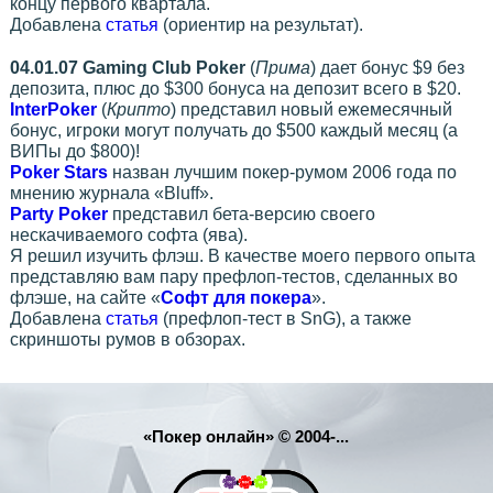
концу первого квартала.
Добавлена
статья
(ориентир на результат).
04.01.07 Gaming Club Poker
(
Прима
) дает бонус $9 без
депозита, плюс до $300 бонуса на депозит всего в $20.
InterPoker
(
Крипто
) представил новый ежемесячный
бонус, игроки могут получать до $500 каждый месяц (а
ВИПы до $800)!
Poker Stars
назван лучшим покер-румом 2006 года по
мнению журнала «Bluff».
Party Poker
представил бета-версию своего
нескачиваемого софта (ява).
Я решил изучить флэш. В качестве моего первого опыта
представляю вам пару префлоп-тестов, сделанных во
флэше, на сайте «
Софт для покера
».
Добавлена
статья
(префлоп-тест в SnG), а также
скриншоты румов в обзорах.
«Покер онлайн» © 2004-...