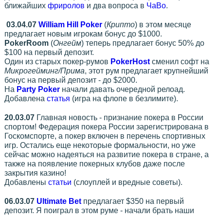
ближайших
фриролов
и два вопроса в
ЧаВо
.
03.04.07
William Hill Poker
(
Крипто
) в этом месяце
предлагает новым игрокам бонус до $1000.
PokerRoom
(
Онгейм
) теперь предлагает бонус 50% до
$100 на первый депозит.
Один из старых покер-румов
PokerHost
сменил софт на
Микрогейминг/Прима
, этот рум предлагает крупнейший
бонус на первый депозит - до $2000.
На
Party Poker
начали давать очередной релоад.
Добавлена
статья
(игра на флопе в безлимите).
20.03.07
Главная новость - признание покера в России
спортом! Федерация покера России зарегистрирована в
Госкомспорте, а покер включен в перечень спортивных
игр. Остались еще некоторые формальности, но уже
сейчас можно надеяться на развитие покера в стране, а
также на появление покерных клубов даже после
закрытия казино!
Добавлены
статьи
(слоуплей и вредные советы).
06.03.07
Ultimate Bet
предлагает $350 на первый
депозит. Я поиграл в этом руме - начали брать наши