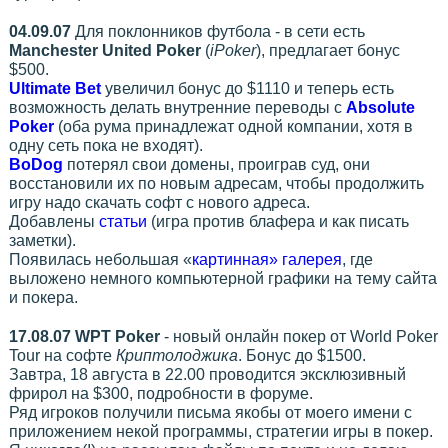
04.09.07
Для поклонников футбола - в сети есть
Manchester United Poker
(
iPoker
), предлагает бонус
$500.
Ultimate Bet
увеличил бонус до $1110 и теперь есть
возможность делать внутренние переводы с
Absolute
Poker
(оба рума принадлежат одной компании, хотя в
одну сеть пока не входят).
BoDog
потерял свои домены, проиграв суд, они
восстановили их по новым адресам, чтобы продолжить
игру надо скачать софт с нового адреса.
Добавлены
статьи
(игра против блафера и как писать
заметки).
Появилась небольшая «
картинная» галерея
, где
выложено немного компьютерной графики на тему сайта
и покера.
17.08.07 WPT Poker
- новый онлайн покер от World Poker
Tour на софте
Криптолоджика
. Бонус до $1500.
Завтра, 18 августа в 22.00 проводится эксклюзивный
фрирол на $300, подробности в форуме.
Ряд игроков получили письма якобы от моего имени с
приложением некой программы, стратегии игры в покер.