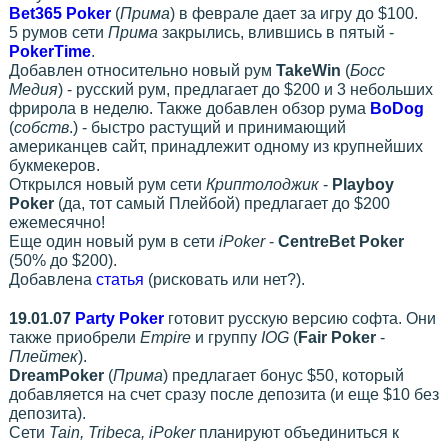
Bet365 Poker
(
Прима
) в феврале дает за игру до $100.
5 румов сети
Прима
закрылись, влившись в пятый -
PokerTime
.
Добавлен относительно новый рум
TakeWin
(
Босс
Медия
) - русский рум, предлагает до $200 и 3 небольших
фрирола в неделю. Также добавлен обзор рума
BoDog
(
собств
.) - быстро растущий и принимающий
американцев сайт, принадлежит одному из крупнейших
букмекеров.
Открылся новый рум сети
Криптолоджик
-
Playboy
Poker
(да, тот самый Плейбой) предлагает до $200
ежемесячно!
Еще один новый рум в сети
iPoker
-
CentreBet Poker
(50% до $200).
Добавлена
статья
(рисковать или нет?).
19.01.07
Party Poker
готовит русскую версию софта. Они
также приобрели
Empire
и группу
IOG
(
Fair Poker
-
Плейтек
).
DreamPoker
(
Прима
) предлагает бонус $50, который
добавляется на счет сразу после депозита (и еще $10 без
депозита).
Сети
Tain, Tribeca, iPoker
планируют объединиться к