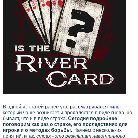
В одной из статей ранее уже
рассматривался тильт
,
который чаще возникает и проявляется в виде гнева, но
бывает, что и в виде страха.
Сегодня подробнее
поговорим как раз о страхе, его последствиях для
игрока и о методах борьбы.
Начнём с нескольких
понятий, итак,
страх - это результат накопленного