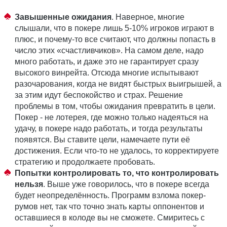
Завышенные ожидания
. Наверное, многие
слышали, что в покере лишь 5-10% игроков играют в
плюс, и почему-то все считают, что должны попасть в
число этих «счастливчиков». На самом деле, надо
много работать, и даже это не гарантирует сразу
высокого винрейта. Отсюда многие испытывают
разочарования, когда не видят быстрых выигрышей, а
за этим идут беспокойство и страх. Решение
проблемы в том, чтобы ожидания превратить в цели.
Покер - не лотерея, где можно только надеяться на
удачу, в покере надо работать, и тогда результаты
появятся. Вы ставите цели, намечаете пути её
достижения. Если что-то не удалось, то корректируете
стратегию и продолжаете пробовать.
Попытки контролировать то, что контролировать
нельзя
. Выше уже говорилось, что в покере всегда
будет неопределённость. Программ взлома покер-
румов нет, так что точно знать карты оппонентов и
оставшиеся в колоде вы не сможете. Смиритесь с