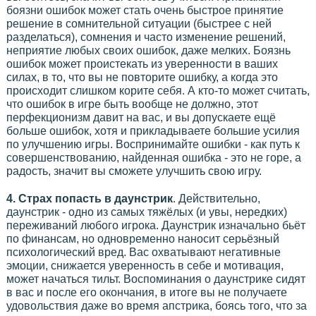
боязни ошибок может стать очень быстрое принятие
решение в сомнительной ситуации (быстрее с ней
разделаться), сомнения и часто изменение решений,
неприятие любых своих ошибок, даже мелких. Боязнь
ошибок может проистекать из уверенности в ваших
силах, в то, что вы не повторите ошибку, а когда это
происходит слишком корите себя. А кто-то может считать,
что ошибок в игре быть вообще не должно, этот
перфекционизм давит на вас, и вы допускаете ещё
больше ошибок, хотя и прикладываете большие усилия
по улучшению игры. Воспринимайте ошибки - как путь к
совершенствованию, найденная ошибка - это не горе, а
радость, значит вы сможете улучшить свою игру.
4. Страх попасть в даунстрик
. Действительно,
даунстрик - одно из самых тяжёлых (и увы, нередких)
переживаний любого игрока. Даунстрик изначально бьёт
по финансам, но одновременно наносит серьёзный
психологический вред. Вас охватывают негативные
эмоции, снижается уверенность в себе и мотивация,
может начаться тильт. Воспоминания о даунстрике сидят
в вас и после его окончания, в итоге вы не получаете
удовольствия даже во время апстрика, боясь того, что за