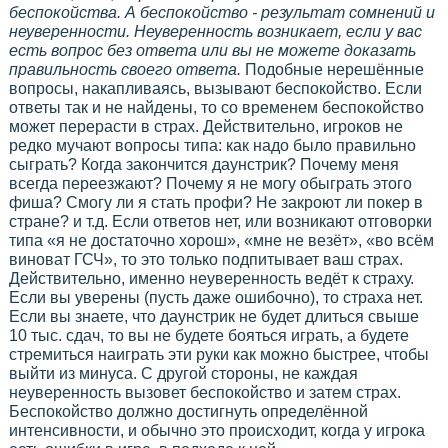
беспокойства. А беспокойство - результат сомнений и
неуверенности. Неуверенность возникает, если у вас
есть вопрос без ответа или вы не можете доказать
правильность своего ответа.
Подобные нерешённые
вопросы, накапливаясь, вызывают беспокойство. Если
ответы так и не найдены, то со временем беспокойство
может перерасти в страх. Действительно, игроков не
редко мучают вопросы типа: как надо было правильно
сыграть? Когда закончится даунстрик? Почему меня
всегда переезжают? Почему я не могу обыграть этого
фиша? Смогу ли я стать профи? Не закроют ли покер в
стране? и т.д. Если ответов нет, или возникают отговорки
типа «я не достаточно хорош», «мне не везёт», «во всём
виноват ГСЧ», то это только подпитывает ваш страх.
Действительно, именно неуверенность ведёт к страху.
Если вы уверены (пусть даже ошибочно), то страха нет.
Если вы знаете, что даунстрик не будет длиться свыше
10 тыс. сдач, то вы не будете бояться играть, а будете
стремиться наиграть эти руки как можно быстрее, чтобы
выйти из минуса. С другой стороны, не каждая
неуверенность вызовет беспокойство и затем страх.
Беспокойство должно достигнуть определённой
интенсивности, и обычно это происходит, когда у игрока