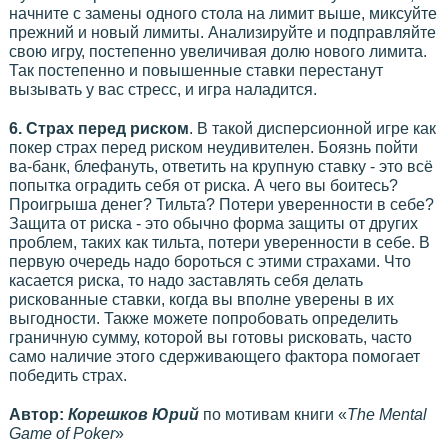
начните с замены одного стола на лимит выше, миксуйте
прежний и новый лимиты. Анализируйте и подправляйте
свою игру, постепенно увеличивая долю нового лимита.
Так постепенно и повышенные ставки перестанут
вызывать у вас стресс, и игра наладится.
6. Страх перед риском
. В такой дисперсионной игре как
покер страх перед риском неудивителен. Боязнь пойти
ва-банк, блефануть, ответить на крупную ставку - это всё
попытка оградить себя от риска. А чего вы боитесь?
Проигрыша денег? Тильта? Потери уверенности в себе?
Защита от риска - это обычно форма защиты от других
проблем, таких как тильта, потери уверенности в себе. В
первую очередь надо бороться с этими страхами. Что
касается риска, то надо заставлять себя делать
рискованные ставки, когда вы вполне уверены в их
выгодности. Также можете попробовать определить
граничную сумму, которой вы готовы рисковать, часто
само наличие этого сдерживающего фактора помогает
победить страх.
Автор:
Корешков Юрий
по мотивам книги «
The Mental
Game of Poker
»