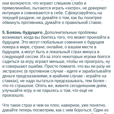
они волнуются, что играют слишком слабо и
прямолинейно, пытаются играть «хитро», не доверяют
интуиции и сомневаются в себе. Сфокусируйтесь на
текущей раздаче, не думайте о том, как бы похитрее
обмануть противника, думайте о правильной ставке.
5. Боязнь будущего
. Дополнительные проблемы
возникают, когда вы боитесь того, что может произойти в
будущем. Это могут глобальные сомнения о будущем
покера в мире, стране, онлайне, о вашем месте в
будущем, а могут быть и локальный страх минуса в
следующей сессии. Из-за этого некоторые игроки боятся
садиться за игру, играют меньше, чтобы не проиграть, ну
и совершают ошибки. Просто помните, что вы ни разу не
экстрасенс (в противном случае - идите и зарабатывайте
деньги предсказаниями, в крайнем случае - играйте на
ставках), не надо пытаться предсказывать, тем более -
что-то страшное. Опять же, живите сегодняшним днём,
улучшайте игру, и не парьтесь о том, что ещё не
произошло.
Что такое страх и чем он плох, наверное, уже понятно,
давайте теперь посмотрим, как с ним бороться. Один из