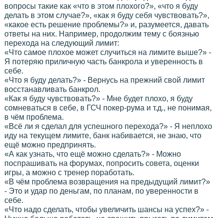
вопросы такие как «что в этом плохого?», «что я буду
делать в этом случае?», «как я буду себя чувствовать?»,
«какое есть решение проблемы?» и, разумеется, давать
ответы на них. Например, продолжим тему с боязнью
перехода на следующий лимит:
«Что самое плохое может случиться на лимите выше?» -
Я потеряю приличную часть банкрола и уверенность в
себе.
«Что я буду делать?» - Вернусь на прежний свой лимит
восстанавливать банкрол.
«Как я буду чувствовать?» - Мне будет плохо, я буду
сомневаться в себе, в ГСЧ покер-рума и т.д., не понимая,
в чём проблема.
«Всё ли я сделал для успешного перехода?» - Я неплохо
иду на текущем лимите, банк набивается, не знаю, что
ещё можно предпринять.
«А как узнать, что ещё можно сделать?» - Можно
поспрашивать на форумах, попросить совета, оценки
игры, а можно с тренер поработать.
«В чём проблема возвращения на предыдущий лимит?»
- Это и удар по деньгам, по планам, по уверенности в
себе.
«Что надо сделать, чтобы увеличить шансы на успех?» -